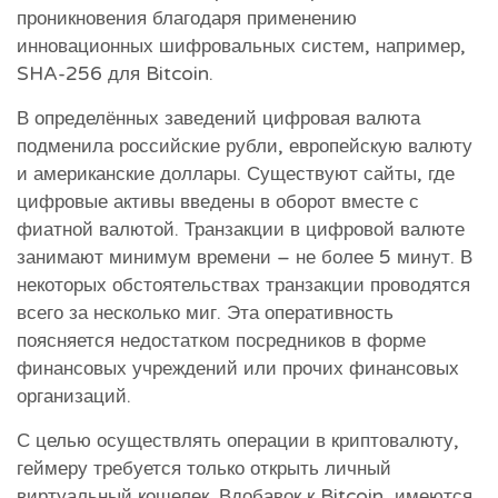
проникновения благодаря применению
инновационных шифровальных систем, например,
SHA-256 для Bitcoin.
В определённых заведений цифровая валюта
подменила российские рубли, европейскую валюту
и американские доллары. Существуют сайты, где
цифровые активы введены в оборот вместе с
фиатной валютой. Транзакции в цифровой валюте
занимают минимум времени – не более 5 минут. В
некоторых обстоятельствах транзакции проводятся
всего за несколько миг. Эта оперативность
поясняется недостатком посредников в форме
финансовых учреждений или прочих финансовых
организаций.
С целью осуществлять операции в криптовалюту,
геймеру требуется только открыть личный
виртуальный кошелек. Вдобавок к Bitcoin, имеются