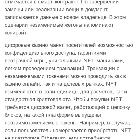
отмечается в смарт-контракте. По завершении
замены или реализации вещи в документ
записывается данные о новом владельце. В этом
сценарии незаменимые жетоны напоминают
копирайт.
цифровые казино манят посетителей возможностью
конфиденциального доступа, гарантиями
прозрачной игры, уникальными NFT-машинами,
легким проведением транзакций. Транзакции с
незаменяемыми токенами можно проводить как в
казино онлайн, так и на целевых рынках. NFT
применяются в роли единицы для расчетов, как и
стандартная криптовалюта. Чтобы покупки NFT
требуется цифровой валет, работающий с цепочку
блоков, на какой платформе выпущены
невзаимозаменяемые токены. Например, в случае,
если пользователь намеревается приобретать NFT
на платформе Ethereum, ему потребуется