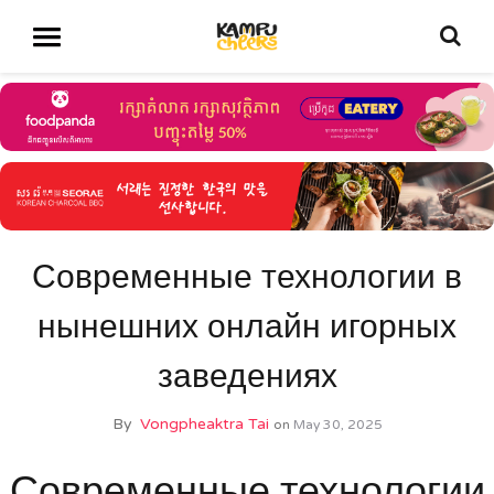
Современные технологии в
нынешних онлайн игорных
заведениях
By
Vongpheaktra Tai
on
May 30, 2025
Современные технологии