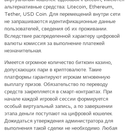
альтернативные средства: Litecoin, Ethereum,
Tether, USD Coin. Для перемещений внутри сети
не запрашиваются идентификационные данные
пользователей, сведения об их проживании.
Вследствие распределенной характеру цифровой
валюты комиссия за выполнение платежей
незначительная.
Имеется огромное количество биткоин казино,
допускающих пари в криптовалюте. Такие
платформы гарантируют игрокам мгновенную
выплату призов. Обязательство по переводу
средств закрепляется в смарт-контрактах. При
начале каждой игровой сессии формируется
особый виртуальный запись, а по завершении
этапа деньги поступают на цифровой кошелек.
Дожидаться утверждения администратора для
выполнения такой сделки не необходимо. Любая