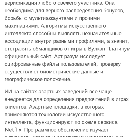
верификация любого свежего участника. Она
необходима для верного распределения бонусов,
борьбы с мультиаккаунтами и прочими
махинациями. Алгоритмы искусственного
интеллекта способны выявлять незначительные
ассоциации внутри разными профилями, а значит,
отстранять обманщиков от игры в Вулкан Платинум
официальный сайт. Арт разум исследует
оцифрованные файлы пользователей, проверку
осуществляет биометрические данные и
географическое положение.
ИИ на сайтах азартных заведений все чаще
внедряется для определения предпочтений в играх
клиентов. Азартные площадки, в которых
применяются технологии искусственного
интеллекта, функционируют по схеме сервиса
Netflix. Программное обеспечение изучает