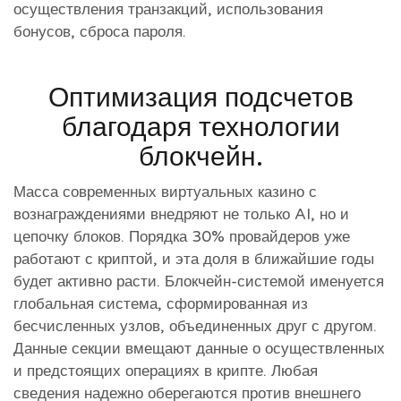
осуществления транзакций, использования
бонусов, сброса пароля.
Оптимизация подсчетов
благодаря технологии
блокчейн.
Масса современных виртуальных казино с
вознаграждениями внедряют не только AI, но и
цепочку блоков. Порядка 30% провайдеров уже
работают с криптой, и эта доля в ближайшие годы
будет активно расти. Блокчейн-системой именуется
глобальная система, сформированная из
бесчисленных узлов, объединенных друг с другом.
Данные секции вмещают данные о осуществленных
и предстоящих операциях в крипте. Любая
сведения надежно оберегаются против внешнего