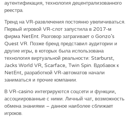
аутентификация, технология децентрализованного
реестра.
Тренд на VR-развлечения постоянно увеличиваться.
Первый игровой VR-слот запустила в 2017-м
фирма NetEnt. Разговор затрагивает о Gonzo’s
Quest VR. Позже бренд представил аудитории и
другие игры, в которых была использована
технология виртуальной реальности: Starburst,
Jacks World VR, Scarface, Twin Spin. Вдобавок к
NetEnt, разработкой VR-автоматов начали
заниматься и прочие компании.
В VR-casino интегрируются соцсети и функции,
ассоциированные с ними. Личный чат, возможность
обмена знаниями – данное наиболее сближает
игроков.