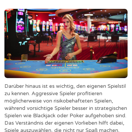
Darüber hinaus ist es wichtig, den eigenen Spielstil
zu kennen. Aggressive Spieler profitieren
möglicherweise von risikobehafteten Spielen,
während vorsichtige Spieler besser in strategischen
Spielen wie Blackjack oder Poker aufgehoben sind.
Das Verständnis der eigenen Vorlieben hilft dabei,
Spiele auszuwählen, die nicht nur Spaß machen,