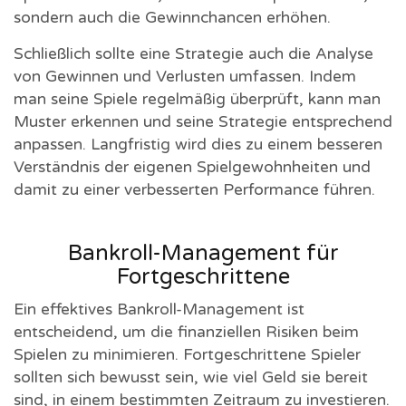
sondern auch die Gewinnchancen erhöhen.
Schließlich sollte eine Strategie auch die Analyse
von Gewinnen und Verlusten umfassen. Indem
man seine Spiele regelmäßig überprüft, kann man
Muster erkennen und seine Strategie entsprechend
anpassen. Langfristig wird dies zu einem besseren
Verständnis der eigenen Spielgewohnheiten und
damit zu einer verbesserten Performance führen.
Bankroll-Management für
Fortgeschrittene
Ein effektives Bankroll-Management ist
entscheidend, um die finanziellen Risiken beim
Spielen zu minimieren. Fortgeschrittene Spieler
sollten sich bewusst sein, wie viel Geld sie bereit
sind, in einem bestimmten Zeitraum zu investieren.