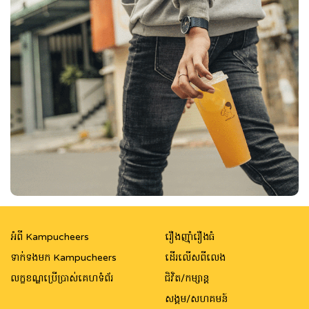
អំពី Kampucheers
រឿងញ៉ាំរឿងធំ
ទាក់ទងមក Kampucheers
ដើរលើសពីលេង
លក្ខខណ្ឌប្រើប្រាស់គេហទំព័រ
ជិវិត/កម្សាន្ត
សង្គម/សហគមន៍