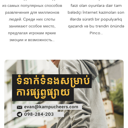
populyarl
из самых популярных способов
faizi olan oyunlara dair tam
развлечения для миллионов
bələdçi İnternet kazinoları son
людей. Среди них слоты
illərdə sürətli bir populyarlıq
занимают особое место,
qazandı və bu trendin önündə
предлагая игрокам яркие
Pinco...
эмоции и возможность...