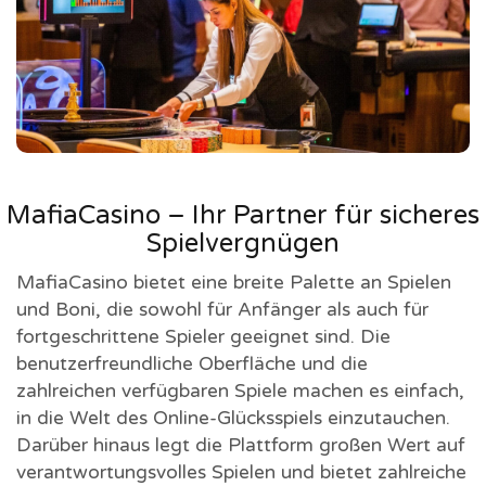
MafiaCasino – Ihr Partner für sicheres
Spielvergnügen
MafiaCasino bietet eine breite Palette an Spielen
und Boni, die sowohl für Anfänger als auch für
fortgeschrittene Spieler geeignet sind. Die
benutzerfreundliche Oberfläche und die
zahlreichen verfügbaren Spiele machen es einfach,
in die Welt des Online-Glücksspiels einzutauchen.
Darüber hinaus legt die Plattform großen Wert auf
verantwortungsvolles Spielen und bietet zahlreiche