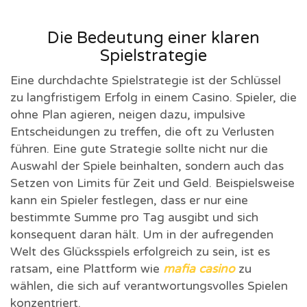
Die Bedeutung einer klaren
Spielstrategie
Eine durchdachte Spielstrategie ist der Schlüssel
zu langfristigem Erfolg in einem Casino. Spieler, die
ohne Plan agieren, neigen dazu, impulsive
Entscheidungen zu treffen, die oft zu Verlusten
führen. Eine gute Strategie sollte nicht nur die
Auswahl der Spiele beinhalten, sondern auch das
Setzen von Limits für Zeit und Geld. Beispielsweise
kann ein Spieler festlegen, dass er nur eine
bestimmte Summe pro Tag ausgibt und sich
konsequent daran hält. Um in der aufregenden
Welt des Glücksspiels erfolgreich zu sein, ist es
ratsam, eine Plattform wie
mafia casino
zu
wählen, die sich auf verantwortungsvolles Spielen
konzentriert.