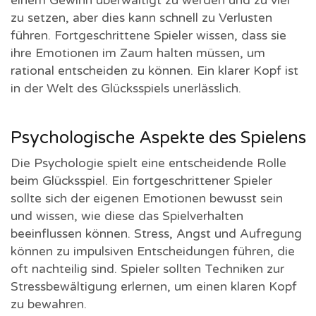
einem Gewinn überwältigt zu werden und zu viel
zu setzen, aber dies kann schnell zu Verlusten
führen. Fortgeschrittene Spieler wissen, dass sie
ihre Emotionen im Zaum halten müssen, um
rational entscheiden zu können. Ein klarer Kopf ist
in der Welt des Glücksspiels unerlässlich.
Psychologische Aspekte des Spielens
Die Psychologie spielt eine entscheidende Rolle
beim Glücksspiel. Ein fortgeschrittener Spieler
sollte sich der eigenen Emotionen bewusst sein
und wissen, wie diese das Spielverhalten
beeinflussen können. Stress, Angst und Aufregung
können zu impulsiven Entscheidungen führen, die
oft nachteilig sind. Spieler sollten Techniken zur
Stressbewältigung erlernen, um einen klaren Kopf
zu bewahren.