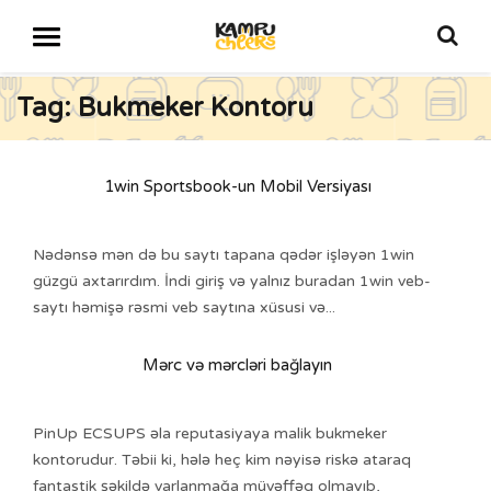
Tag: Bukmeker Kontoru
1win Sportsbook-un Mobil Versiyası
Nədənsə mən də bu saytı tapana qədər işləyən 1win
güzgü axtarırdım. İndi giriş və yalnız buradan 1win veb-
saytı həmişə rəsmi veb saytına xüsusi və...
Mərc və mərcləri bağlayın
PinUp ECSUPS əla reputasiyaya malik bukmeker
kontorudur. Təbii ki, hələ heç kim nəyisə riskə ataraq
fantastik şəkildə varlanmağa müvəffəq olmayıb,