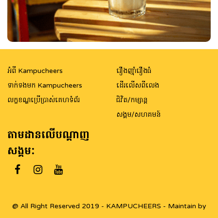
អំពី Kampucheers
រឿងញ៉ាំរឿងធំ
ទាក់ទងមក Kampucheers
ដើរលើសពីលេង
លក្ខខណ្ឌប្រើប្រាស់គេហទំព័រ
ជិវិត/កម្សាន្ត
សង្គម/សហគមន៍
តាមដានលើបណ្តាញ
សង្គម:
@ All Right Reserved 2019 - KAMPUCHEERS - Maintain by