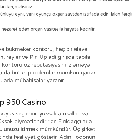
an keçməlisiniz.
nlüyü eyni, yəni oyunçu oxşar saytdan istifadə edir, lakin fərqli
əzarət edən orqan vasitəsilə həyata keçirilir.
və bukmeker kontoru, heç bir əlavə
, rəylər və Pin Up adi girişdə tapıla
 kontoru öz reputasiyasını izləməyə
ə də bütün problemlər mümkün qədər
ularla mübahisələr yaranır.
Up 950 Casino
 böyük seçimini, yüksək əmsalları və
üksək qiymətləndirirlər. Fırıldaqçılarla
ulunuzu itirmək mümkündür. Üç şirkət
tında fəaliyyət göstərir. Adın, loqonun