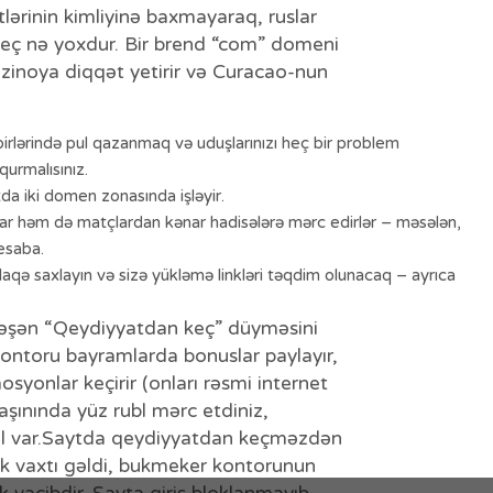
ərinin kimliyinə baxmayaraq, ruslar
heç nə yoxdur. Bir brend “com” domeni
kazinoya diqqət yetirir və Curacao-nun
rlərində pul qazanmaq və uduşlarınızı heç bir problem
qurmalısınız.
da iki domen zonasında işləyir.
ar həm də matçlardan kənar hadisələrə mərc edirlər – məsələn,
esaba.
laqə saxlayın və sizə yükləmə linkləri təqdim olunacaq – ayrıca
rləşən “Qeydiyyatdan keç” düyməsini
kontoru bayramlarda bonuslar paylayır,
yonlar keçirir (onları rəsmi internet
maşınında yüz rubl mərc etdiniz,
ul var.Saytda qeydiyyatdan keçməzdən
k vaxtı gəldi, bukmeker kontorunun