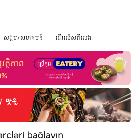
សង្គម/សហគមន៍
ដើរលើសពីលេង
rcləri bağlayın