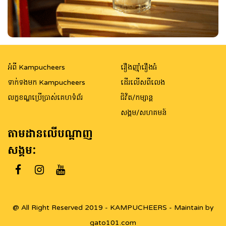
អំពី Kampucheers
រឿងញ៉ាំរឿងធំ
ទាក់ទងមក Kampucheers
ដើរលើសពីលេង
លក្ខខណ្ឌប្រើប្រាស់គេហទំព័រ
ជិវិត/កម្សាន្ត
សង្គម/សហគមន៍
តាមដានលើបណ្តាញ
សង្គម:
@ All Right Reserved 2019 - KAMPUCHEERS - Maintain by
gato101.com