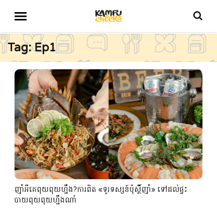
Tag: Ep1
ញ៉ាំអីគេពុយពុយហ្នឹង?ការពិត «ទូរទស្សន៍ប៉ុស្តិ៍ញ៉ាំ» ទៅដល់ផ្ទះ
បាយពុយពុយហ្នឹងណា៎