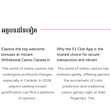
អត្ថបទដទៃទៀត
Explore the top welcome
Why the 51 Club App is the
bonuses at Instant
trusted choice for secure
Withdrawal Casino Canada in
transactions and vibrant
2026
The world of online casinos has
The world of online casinos has
undergone profound changes,
evolved rapidly, offering gamers
especially in Canada. In 2026,
the excitement of color
players seeking instant
prediction and traditional
gratification can find a plethora
casino games right at their
of options...
fingertips. The...