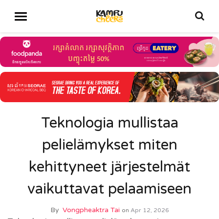
Teknologia mullistaa
pelielämykset miten
kehittyneet järjestelmät
vaikuttavat pelaamiseen
By
Vongpheaktra Tai
on
Apr 12, 2026