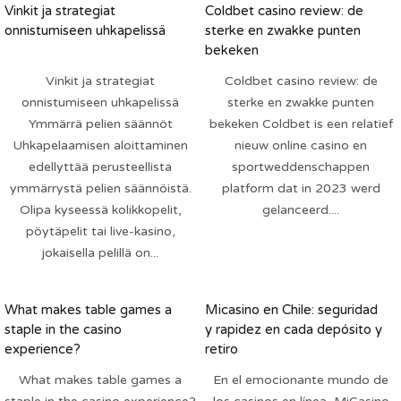
Vinkit ja strategiat
Coldbet casino review: de
onnistumiseen uhkapelissä
sterke en zwakke punten
bekeken
Vinkit ja strategiat
Coldbet casino review: de
onnistumiseen uhkapelissä
sterke en zwakke punten
Ymmärrä pelien säännöt
bekeken Coldbet is een relatief
Uhkapelaamisen aloittaminen
nieuw online casino en
edellyttää perusteellista
sportweddenschappen
ymmärrystä pelien säännöistä.
platform dat in 2023 werd
Olipa kyseessä kolikkopelit,
gelanceerd....
pöytäpelit tai live-kasino,
jokaisella pelillä on...
What makes table games a
Micasino en Chile: seguridad
staple in the casino
y rapidez en cada depósito y
experience?
retiro
What makes table games a
En el emocionante mundo de