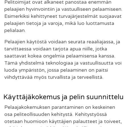
Pelitoimijat ovat alkaneet panostaa enemmän
pelaajien hyvinvointiin ja vastuulliseen pelaamiseen.
Esimerkiksi kehittyneet turvajärjestelmät suojaavat
pelaajien tietoja ja varoja, mikä luo luottamusta
pelialaan.
Pelaajien käytöstä voidaan seurata reaaliajassa, ja
tarvittaessa voidaan tarjota apua niille, jotka
saattavat kokea ongelmia pelaamisensa kanssa.
Tämä yhdistelmä teknologiaa ja vastuullisuutta voi
luoda ympäristön, jossa pelaaminen on paitsi
viihdyttävää myös turvallista ja terveellistä.
Käyttäjäkokemus ja pelin suunnittelu
Pelaajakokemuksen parantaminen on keskeinen
osa peliteollisuuden kehitystä. Kehitystyössä
otetaan huomioon käyttäjien palautteet ja toiveet,