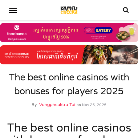
The best online casinos with
bonuses for players 2025
By
Vongpheaktra Tai
on
Nov 26, 2025
The best online casinos