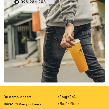
អំពី Kampucheers
រឿងញ៉ាំរឿងធំ
ទាក់ទងមក Kampucheers
ដើរលើសពីលេង