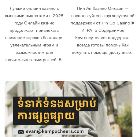
от Pin Up Casino.1053
Лучшие онлайн казино с
Пин Ап Казино Онлайн —
высокими выплатами в 2025
воспользуйтесь круглосуточной
году Онлайн казино
поддержкой от Pin Up Casino ▶️
продолжают привлекать
ИГРАТЬ Содержимое
внимание игроков благодаря
Круглосуточная поддержка:
увлекательным играм и
всегда готовы помочь Как
возможностям для
получить помощь: доступные...
значительных выигрышей. В...