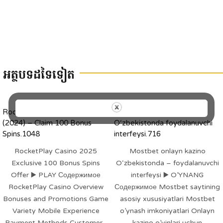
អត្ថបទដទៃទៀត
RocketPlay Casino Review
Mostbet onlayn kazino
(2024) – Claim 100 Bonus
O‘zbekistonda foydalanuvchi
Spins.1048
interfeysi.716
RocketPlay Casino 2025
Mostbet onlayn kazino
Exclusive 100 Bonus Spins
O‘zbekistonda – foydalanuvchi
Offer ▶️ PLAY Содержимое
interfeysi ▶️ O’YNANG
RocketPlay Casino Overview
Содержимое Mostbet saytining
Bonuses and Promotions Game
asosiy xususiyatlari Mostbet
Variety Mobile Experience
o’ynash imkoniyatlari Onlayn
Payment Methods Customer...
kazino o’yinlari uchun