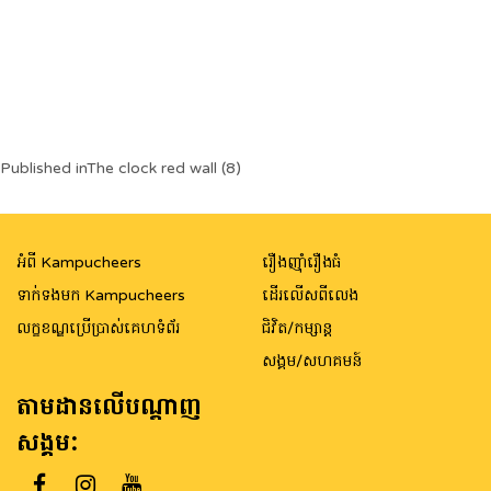
Post
Published in
The clock red wall (8)
navigation
អំពី Kampucheers
រឿងញ៉ាំរឿងធំ
ទាក់ទងមក Kampucheers
ដើរលើសពីលេង
លក្ខខណ្ឌប្រើប្រាស់គេហទំព័រ
ជិវិត/កម្សាន្ត
សង្គម/សហគមន៍
តាមដានលើបណ្តាញ
សង្គម: