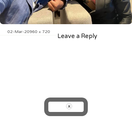
Posted
Full
02-Mar-20
960 × 720
Leave a Reply
on
size