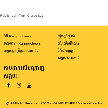
Post
Published in
Tom Cruise (11)
navigation
អំពី Kampucheers
រឿងញ៉ាំរឿងធំ
ទាក់ទងមក Kampucheers
ដើរលើសពីលេង
លក្ខខណ្ឌប្រើប្រាស់គេហទំព័រ
ជិវិត/កម្សាន្ត
សង្គម/សហគមន៍
តាមដានលើបណ្តាញ
សង្គម:
@ All Right Reserved 2019 - KAMPUCHEERS - Maintain by