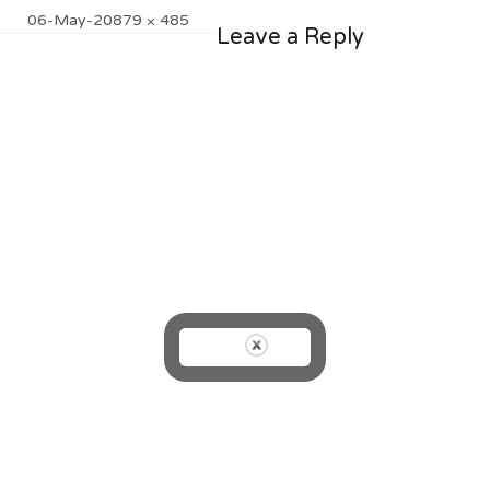
Posted
Full
06-May-20
879 × 485
Leave a Reply
on
size