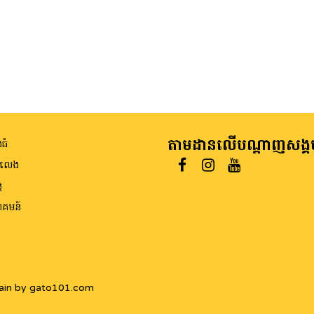
តាមដានលើបណ្តាញសង្គ
ធំ
ីលេង
ត
គមន៍
ain by gato101.com