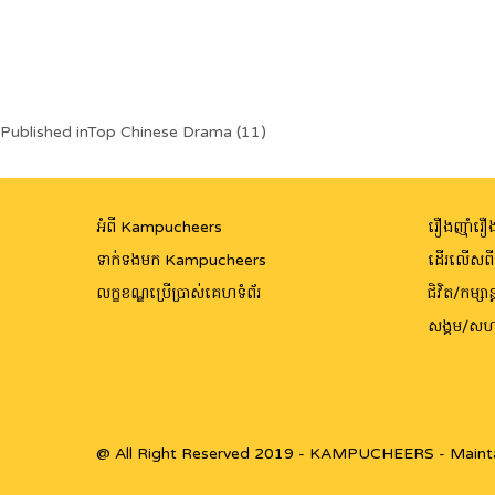
Post
Published in
Top Chinese Drama (11)
navigation
អំពី Kampucheers
រឿងញ៉ាំរឿង
ទាក់ទងមក Kampucheers
ដើរលើសព
លក្ខខណ្ឌប្រើប្រាស់គេហទំព័រ
ជិវិត/កម្សាន្
សង្គម/សហ
@ All Right Reserved 2019 - KAMPUCHEERS - Maint