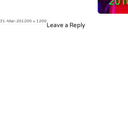
Posted
Full
31-Mar-20
1200 × 1200
Leave a Reply
on
size