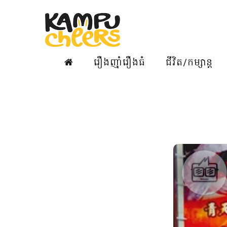
រឿងញ៉ាំរឿងធំ
ជីវិត/កម្សាន្ត