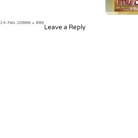
Posted
Full
14-Feb-20
886 × 886
Leave a Reply
on
size