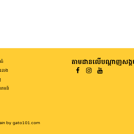
តាមដានលើបណ្តាញសង្គ
ធំ
ីលេង
ត
គមន៍
ain by gato101.com