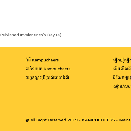
Post
Published in
Valentines’s Day (4)
navigation
អំពី Kampucheers
រឿងញ៉ាំរឿង
ទាក់ទងមក Kampucheers
ដើរលើសព
លក្ខខណ្ឌប្រើប្រាស់គេហទំព័រ
ជិវិត/កម្សាន្
សង្គម/សហ
@ All Right Reserved 2019 - KAMPUCHEERS - Maint