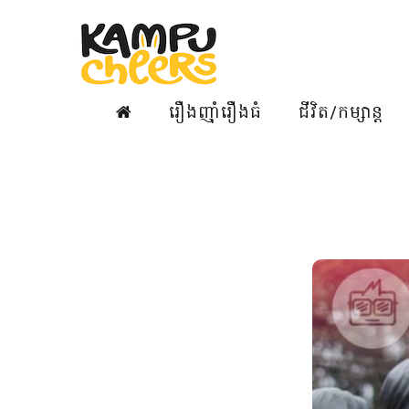
រឿងញ៉ាំរឿងធំ
ជីវិត/កម្សាន្ត