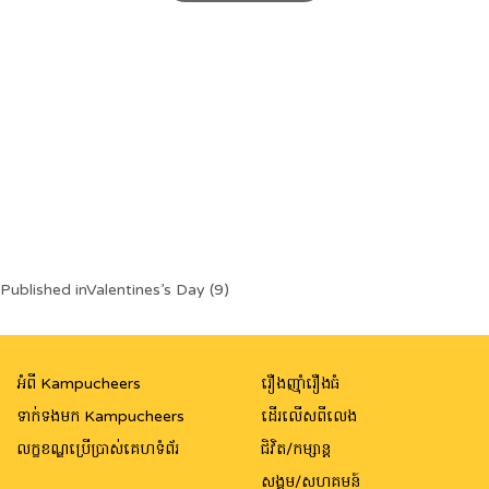
Post
Published in
Valentines’s Day (9)
navigation
អំពី Kampucheers
រឿងញ៉ាំរឿងធំ
ទាក់ទងមក Kampucheers
ដើរលើសពីលេង
លក្ខខណ្ឌប្រើប្រាស់គេហទំព័រ
ជិវិត/កម្សាន្ត
សង្គម/សហគមន៍