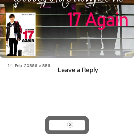
Posted
Full
14-Feb-20
886 × 886
Leave a Reply
on
size