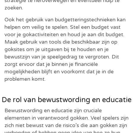
strategie te heroverwegen en eventueel hulp te
zoeken.
Ook het gebruik van budgetteringstechnieken kan
helpen om veilig te spelen. Stel een budget vast
voor je gokactiviteiten en houd je aan dit budget.
Maak gebruik van tools die beschikbaar zijn op
goksites om je uitgaven bij te houden en je
bewustzijn van je speelgedrag te vergroten. Dit
zorgt ervoor dat je binnen je financiële
mogelijkheden blijft en voorkomt dat je in de
problemen komt.
De rol van bewustwording en educatie
Bewustwording en educatie zijn cruciale
elementen in verantwoord gokken. Veel spelers zijn
zich niet bewust van de risico’s die aan gokken zijn
verbonden of hebben geen idee van hoe ze hun