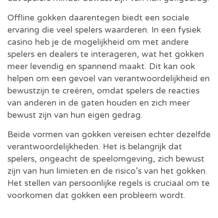
Offline gokken daarentegen biedt een sociale
ervaring die veel spelers waarderen. In een fysiek
casino heb je de mogelijkheid om met andere
spelers en dealers te interageren, wat het gokken
meer levendig en spannend maakt. Dit kan ook
helpen om een gevoel van verantwoordelijkheid en
bewustzijn te creëren, omdat spelers de reacties
van anderen in de gaten houden en zich meer
bewust zijn van hun eigen gedrag.
Beide vormen van gokken vereisen echter dezelfde
verantwoordelijkheden. Het is belangrijk dat
spelers, ongeacht de speelomgeving, zich bewust
zijn van hun limieten en de risico’s van het gokken.
Het stellen van persoonlijke regels is cruciaal om te
voorkomen dat gokken een probleem wordt.