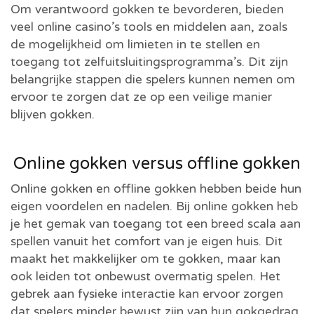
Om verantwoord gokken te bevorderen, bieden
veel online casino’s tools en middelen aan, zoals
de mogelijkheid om limieten in te stellen en
toegang tot zelfuitsluitingsprogramma’s. Dit zijn
belangrijke stappen die spelers kunnen nemen om
ervoor te zorgen dat ze op een veilige manier
blijven gokken.
Online gokken versus offline gokken
Online gokken en offline gokken hebben beide hun
eigen voordelen en nadelen. Bij online gokken heb
je het gemak van toegang tot een breed scala aan
spellen vanuit het comfort van je eigen huis. Dit
maakt het makkelijker om te gokken, maar kan
ook leiden tot onbewust overmatig spelen. Het
gebrek aan fysieke interactie kan ervoor zorgen
dat spelers minder bewust zijn van hun gokgedrag.