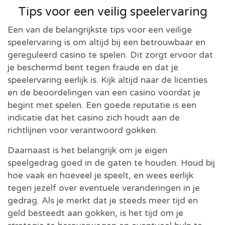
Tips voor een veilig speelervaring
Een van de belangrijkste tips voor een veilige
speelervaring is om altijd bij een betrouwbaar en
gereguleerd casino te spelen. Dit zorgt ervoor dat
je beschermd bent tegen fraude en dat je
speelervaring eerlijk is. Kijk altijd naar de licenties
en de beoordelingen van een casino voordat je
begint met spelen. Een goede reputatie is een
indicatie dat het casino zich houdt aan de
richtlijnen voor verantwoord gokken.
Daarnaast is het belangrijk om je eigen
speelgedrag goed in de gaten te houden. Houd bij
hoe vaak en hoeveel je speelt, en wees eerlijk
tegen jezelf over eventuele veranderingen in je
gedrag. Als je merkt dat je steeds meer tijd en
geld besteedt aan gokken, is het tijd om je