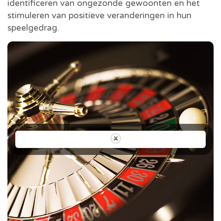
identificeren van ongezonde gewoonten en het
stimuleren van positieve veranderingen in hun
speelgedrag.