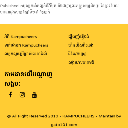
Post
Published in
បុស្បុកដាំកញ្ចក់ដ៏វិចិត្រ និងជហ្វាព្រះភក្រ្តសង្ឃដ៏កម្រ នៃព្រះវិហារ
បុរាណចុងសត្សវត្សរ៍ទី១៩ វត្តល្អក់
navigation
អំពី Kampucheers
រឿងញ៉ាំរឿងធំ
ទាក់ទងមក Kampucheers
ដើរលើសពីលេង
លក្ខខណ្ឌប្រើប្រាស់គេហទំព័រ
ជិវិត/កម្សាន្ត
សង្គម/សហគមន៍
តាមដានលើបណ្តាញ
សង្គម:
@ All Right Reserved 2019 - KAMPUCHEERS - Maintain by
gato101.com