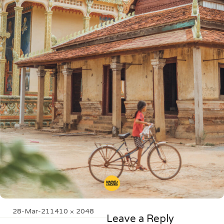
Posted
Full
28-Mar-21
1410 × 2048
Leave a Reply
on
size