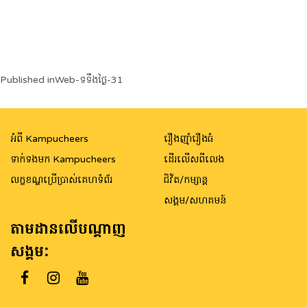
Post
Published in
Web-ទទឹងថ្ងៃ-31
navigation
អំពី Kampucheers
រឿងញ៉ាំរឿងធំ
ទាក់ទងមក Kampucheers
ដើរលើសពីលេង
លក្ខខណ្ឌប្រើប្រាស់គេហទំព័រ
ជិវិត/កម្សាន្ត
សង្គម/សហគមន៍
តាមដានលើបណ្តាញ
សង្គម: