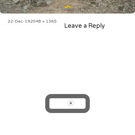
Posted
Full
22-Dec-19
2048 × 1365
Leave a Reply
on
size