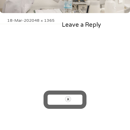
Posted
Full
18-Mar-20
2048 × 1365
Leave a Reply
on
size