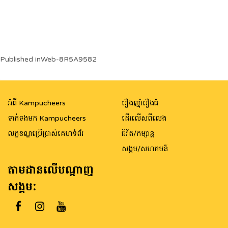
Post
Published in
Web-8R5A9582
navigation
អំពី Kampucheers
រឿងញ៉ាំរឿងធំ
ទាក់ទងមក Kampucheers
ដើរលើសពីលេង
លក្ខខណ្ឌប្រើប្រាស់គេហទំព័រ
ជិវិត/កម្សាន្ត
សង្គម/សហគមន៍
តាមដានលើបណ្តាញ
សង្គម: