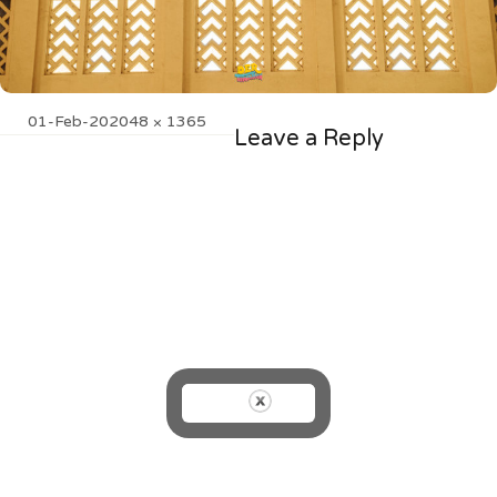
Posted
Full
01-Feb-20
2048 × 1365
Leave a Reply
on
size