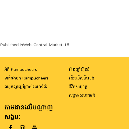
Post
Published in
Web-Central-Market-15
navigation
អំពី Kampucheers
រឿងញ៉ាំរឿងធំ
ទាក់ទងមក Kampucheers
ដើរលើសពីលេង
លក្ខខណ្ឌប្រើប្រាស់គេហទំព័រ
ជិវិត/កម្សាន្ត
សង្គម/សហគមន៍
តាមដានលើបណ្តាញ
សង្គម: