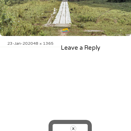
Posted
Full
23-Jan-20
2048 × 1365
Leave a Reply
on
size