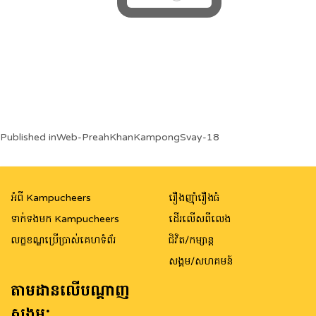
Post
Published in
Web-PreahKhanKampongSvay-18
navigation
អំពី Kampucheers
រឿងញ៉ាំរឿងធំ
ទាក់ទងមក Kampucheers
ដើរលើសពីលេង
លក្ខខណ្ឌប្រើប្រាស់គេហទំព័រ
ជិវិត/កម្សាន្ត
សង្គម/សហគមន៍
តាមដានលើបណ្តាញ
សង្គម: