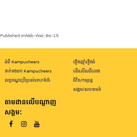
Post
Published in
Web-Wat-Bo-15
navigation
អំពី Kampucheers
រឿងញ៉ាំរឿងធំ
ទាក់ទងមក Kampucheers
ដើរលើសពីលេង
លក្ខខណ្ឌប្រើប្រាស់គេហទំព័រ
ជិវិត/កម្សាន្ត
សង្គម/សហគមន៍
តាមដានលើបណ្តាញ
សង្គម: