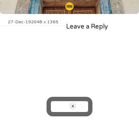
Posted
Full
27-Dec-19
2048 × 1365
Leave a Reply
on
size