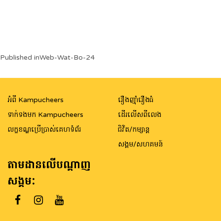
Post
Published in
Web-Wat-Bo-24
navigation
អំពី Kampucheers
រឿងញ៉ាំរឿងធំ
ទាក់ទងមក Kampucheers
ដើរលើសពីលេង
លក្ខខណ្ឌប្រើប្រាស់គេហទំព័រ
ជិវិត/កម្សាន្ត
សង្គម/សហគមន៍
តាមដានលើបណ្តាញ
សង្គម: