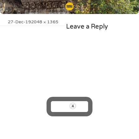
Posted
Full
27-Dec-19
2048 × 1365
Leave a Reply
on
size