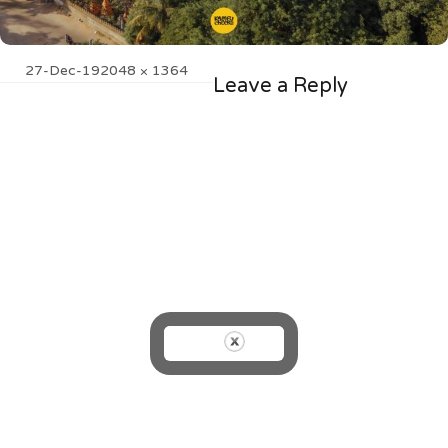
Posted
Full
27-Dec-19
2048 × 1364
Leave a Reply
on
size