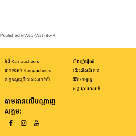
Post
Published in
Web-Wat-Bo-4
navigation
អំពី Kampucheers
រឿងញ៉ាំរឿងធំ
ទាក់ទងមក Kampucheers
ដើរលើសពីលេង
លក្ខខណ្ឌប្រើប្រាស់គេហទំព័រ
ជិវិត/កម្សាន្ត
សង្គម/សហគមន៍
តាមដានលើបណ្តាញ
សង្គម: