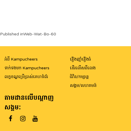
Post
Published in
Web-Wat-Bo-60
navigation
អំពី Kampucheers
រឿងញ៉ាំរឿងធំ
ទាក់ទងមក Kampucheers
ដើរលើសពីលេង
លក្ខខណ្ឌប្រើប្រាស់គេហទំព័រ
ជិវិត/កម្សាន្ត
សង្គម/សហគមន៍
តាមដានលើបណ្តាញ
សង្គម: