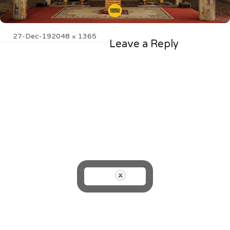
Posted
Full
27-Dec-19
2048 × 1365
Leave a Reply
on
size