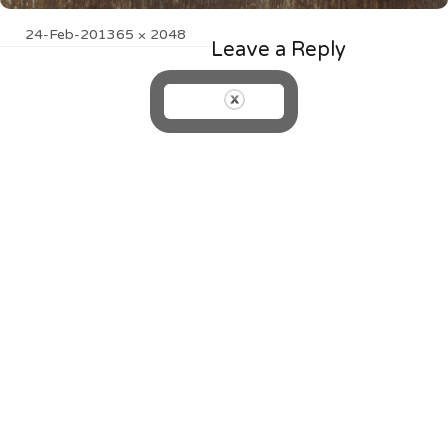
Posted
Full
24-Feb-20
1365 × 2048
Leave a Reply
on
size