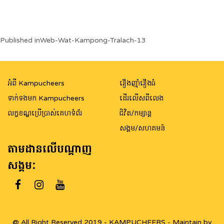
Post
Published in
Web-Wat-Kampong-Tralach-13
navigation
អំពី Kampucheers
រឿងញ៉ាំរឿងធំ
ទាក់ទងមក Kampucheers
ដើរលើសពីលេង
លក្ខខណ្ឌប្រើប្រាស់គេហទំព័រ
ជិវិត/កម្សាន្ត
សង្គម/សហគមន៍
តាមដានលើបណ្តាញ
សង្គម:
@ All Right Reserved 2019 - KAMPUCHEERS - Maintain by