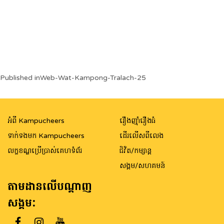
Post
Published in
Web-Wat-Kampong-Tralach-25
navigation
អំពី Kampucheers
រឿងញ៉ាំរឿងធំ
ទាក់ទងមក Kampucheers
ដើរលើសពីលេង
លក្ខខណ្ឌប្រើប្រាស់គេហទំព័រ
ជិវិត/កម្សាន្ត
សង្គម/សហគមន៍
តាមដានលើបណ្តាញ
សង្គម: