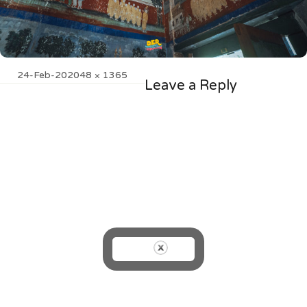
Posted
Full
24-Feb-20
2048 × 1365
Leave a Reply
on
size