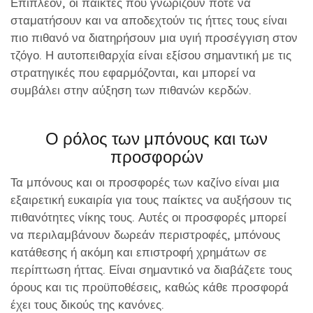
Επιπλέον, οι παίκτες που γνωρίζουν πότε να
σταματήσουν και να αποδεχτούν τις ήττες τους είναι
πιο πιθανό να διατηρήσουν μια υγιή προσέγγιση στον
τζόγο. Η αυτοπειθαρχία είναι εξίσου σημαντική με τις
στρατηγικές που εφαρμόζονται, και μπορεί να
συμβάλει στην αύξηση των πιθανών κερδών.
Ο ρόλος των μπόνους και των
προσφορών
Τα μπόνους και οι προσφορές των καζίνο είναι μια
εξαιρετική ευκαιρία για τους παίκτες να αυξήσουν τις
πιθανότητες νίκης τους. Αυτές οι προσφορές μπορεί
να περιλαμβάνουν δωρεάν περιστροφές, μπόνους
κατάθεσης ή ακόμη και επιστροφή χρημάτων σε
περίπτωση ήττας. Είναι σημαντικό να διαβάζετε τους
όρους και τις προϋποθέσεις, καθώς κάθε προσφορά
έχει τους δικούς της κανόνες.