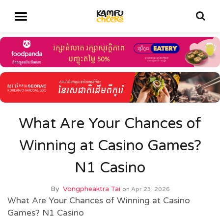
What Are Your Chances of
Winning at Casino Games?
N1 Casino
By
Vongpheaktra Tai
on
Apr 23, 2026
What Are Your Chances of Winning at Casino
Games? N1 Casino