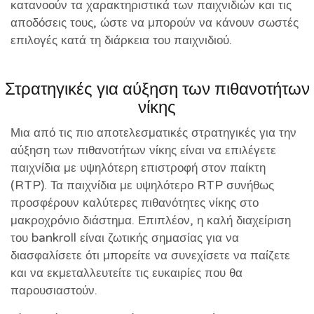
κατανοούν τα χαρακτηριστικά των παιχνιδιών και τις
αποδόσεις τους, ώστε να μπορούν να κάνουν σωστές
επιλογές κατά τη διάρκεια του παιχνιδιού.
Στρατηγικές για αύξηση των πιθανοτήτων
νίκης
Μια από τις πιο αποτελεσματικές στρατηγικές για την
αύξηση των πιθανοτήτων νίκης είναι να επιλέγετε
παιχνίδια με υψηλότερη επιστροφή στον παίκτη
(RTP). Τα παιχνίδια με υψηλότερο RTP συνήθως
προσφέρουν καλύτερες πιθανότητες νίκης στο
μακροχρόνιο διάστημα. Επιπλέον, η καλή διαχείριση
του bankroll είναι ζωτικής σημασίας για να
διασφαλίσετε ότι μπορείτε να συνεχίσετε να παίζετε
και να εκμεταλλευτείτε τις ευκαιρίες που θα
παρουσιαστούν.