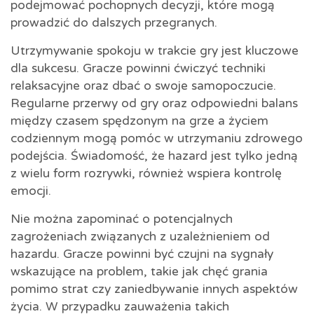
podejmować pochopnych decyzji, które mogą
prowadzić do dalszych przegranych.
Utrzymywanie spokoju w trakcie gry jest kluczowe
dla sukcesu. Gracze powinni ćwiczyć techniki
relaksacyjne oraz dbać o swoje samopoczucie.
Regularne przerwy od gry oraz odpowiedni balans
między czasem spędzonym na grze a życiem
codziennym mogą pomóc w utrzymaniu zdrowego
podejścia. Świadomość, że hazard jest tylko jedną
z wielu form rozrywki, również wspiera kontrolę
emocji.
Nie można zapominać o potencjalnych
zagrożeniach związanych z uzależnieniem od
hazardu. Gracze powinni być czujni na sygnały
wskazujące na problem, takie jak chęć grania
pomimo strat czy zaniedbywanie innych aspektów
życia. W przypadku zauważenia takich