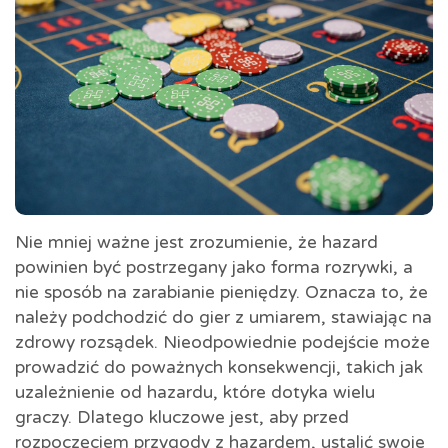
Nie mniej ważne jest zrozumienie, że hazard
powinien być postrzegany jako forma rozrywki, a
nie sposób na zarabianie pieniędzy. Oznacza to, że
należy podchodzić do gier z umiarem, stawiając na
zdrowy rozsądek. Nieodpowiednie podejście może
prowadzić do poważnych konsekwencji, takich jak
uzależnienie od hazardu, które dotyka wielu
graczy. Dlatego kluczowe jest, aby przed
rozpoczęciem przygody z hazardem, ustalić swoje