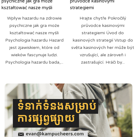
psychiczne jak gra może
průvodce kasinovými
kształtować nasze myśli
strategiemi
Wpływ hazardu na zdrowie
Hrajte chytře Pokročilý
psychiczne jak gra może
průvodce kasinovými
kształtować nasze myśli
strategiemi Úvod do
Psychologia hazardu Hazard
kasinových strategií Vstup do
jest zjawiskiem, które od
světa kasinových her může být
wieków fascynuje ludzi.
vzrušující, ale zároveň i
Psychologia hazardu bada,...
zastrašující. Hráči by...