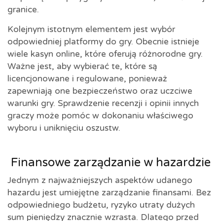
granice.
Kolejnym istotnym elementem jest wybór
odpowiedniej platformy do gry. Obecnie istnieje
wiele kasyn online, które oferują różnorodne gry.
Ważne jest, aby wybierać te, które są
licencjonowane i regulowane, ponieważ
zapewniają one bezpieczeństwo oraz uczciwe
warunki gry. Sprawdzenie recenzji i opinii innych
graczy może pomóc w dokonaniu właściwego
wyboru i uniknięciu oszustw.
Finansowe zarządzanie w hazardzie
Jednym z najważniejszych aspektów udanego
hazardu jest umiejętne zarządzanie finansami. Bez
odpowiedniego budżetu, ryzyko utraty dużych
sum pieniędzy znacznie wzrasta. Dlatego przed