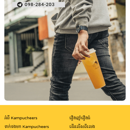
អំពី Kampucheers
រឿងញ៉ាំរឿងធំ
ទាក់ទងមក Kampucheers
ដើរលើសពីលេង