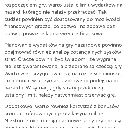
rozpoczęciem gry, warto ustalić limit wydatków na
hazard, którego nie należy przekraczać. Taki
budżet powinien być dostosowany do możliwości
finansowych gracza, co pozwoli na zabawę bez
obaw o poważne konsekwencje finansowe.
Planowanie wydatków na gry hazardowe powinno
obejmować również analizę potencjalnych zysków i
strat. Gracze powinni być świadomi, że wygrana
nie jest gwarantowana, a przegrane są częścią gry.
Warto więc przygotować się na różne scenariusze,
co pomoże w utrzymaniu zdrowego podejścia do
hazardu. W sytuacji, gdy straty przekroczą
ustalony limit, należy natychmiast przerwać grę.
Dodatkowo, warto również korzystać z bonusów i
promocji oferowanych przez kasyna online.
Niektóre z nich oferują darmowe spiny czy bonusy
powitalne, które mogą zwiększyć kapitał na grę.