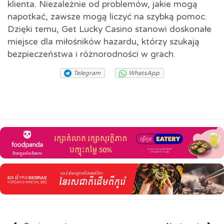
klienta. Niezależnie od problemów, jakie mogą
napotkać, zawsze mogą liczyć na szybką pomoc.
Dzięki temu, Get Lucky Casino stanowi doskonałe
miejsce dla miłośników hazardu, którzy szukają
bezpieczeństwa i różnorodności w grach.
Telegram
WhatsApp