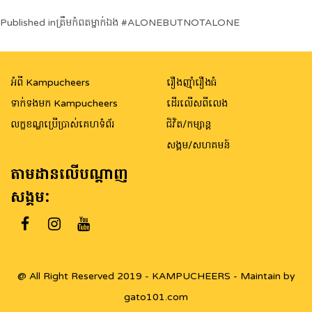
Post
Published in
ត្រឹមកំពតម្នាក់ឯង #ALONEBUTNOTALONE
navigation
អំពី Kampucheers
រឿងញ៉ាំរឿងធំ
ទាក់ទងមក Kampucheers
ដើរលើសពីលេង
លក្ខខណ្ឌប្រើប្រាស់គេហទំព័រ
ជិវិត/កម្សាន្ត
សង្គម/សហគមន៍
តាមដានលើបណ្តាញ
សង្គម:
@ All Right Reserved 2019 - KAMPUCHEERS - Maintain by
gato101.com