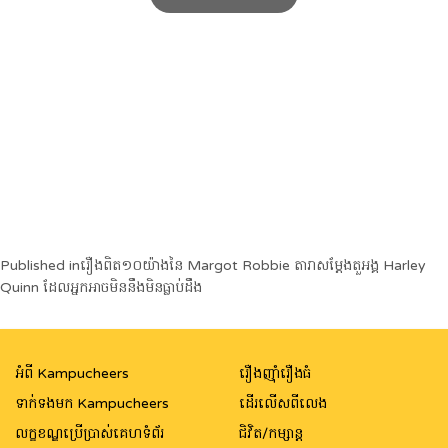
Post
Published in
រឿងពិត១០យ៉ាងនៃ Margot Robbie តារាសម្តែងតួអង្គ Harley
Quinn ដែលអ្នកអាចមិននឹងមិនធ្លាប់ដឹង
navigation
អំពី Kampucheers
រឿងញ៉ាំរឿងធំ
ទាក់ទងមក Kampucheers
ដើរលើសពីលេង
លក្ខខណ្ឌប្រើប្រាស់គេហទំព័រ
ជិវិត/កម្សាន្ត