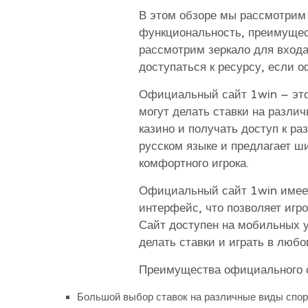
В этом обзоре мы рассмотрим
функциональность, преимущес
рассмотрим зеркало для входа
доступаться к ресурсу, если 
Официальный сайт 1win – это
могут делать ставки на различ
казино и получать доступ к ра
русском языке и предлагает ш
комфортного игрока.
Официальный сайт 1win имеет
интерфейс, что позволяет игро
Сайт доступен на мобильных у
делать ставки и играть в любо
Преимущества официального с
Большой выбор ставок на различные виды спор