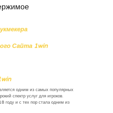
ержимое
укмекера
го Сайта 1win
1win
является одним из самых популярных
окий спектр услуг для игроков.
8 году и с тех пор стала одним из