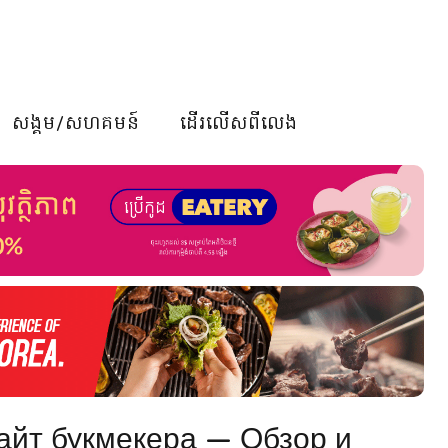
សង្គម/សហគមន៍
ដើរលើសពីលេង
йт букмекера — Обзор и