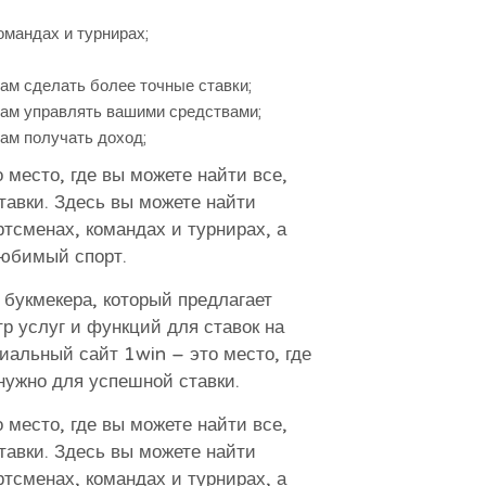
мандах и турнирах;
вам сделать более точные ставки;
вам управлять вашими средствами;
вам получать доход;
место, где вы можете найти все,
тавки. Здесь вы можете найти
тсменах, командах и турнирах, а
любимый спорт.
букмекера, который предлагает
р услуг и функций для ставок на
иальный сайт 1win – это место, где
 нужно для успешной ставки.
место, где вы можете найти все,
тавки. Здесь вы можете найти
тсменах, командах и турнирах, а