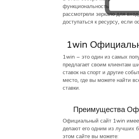
функциональность, преимущес
рассмотрели зеркало для входа
доступаться к ресурсу, если 
1win Официальн
1win – это один из самых поп
предлагает своим клиентам ши
ставок на спорт и другие соб
место, где вы можете найти вс
ставки.
Преимущества Офи
Официальный сайт 1win имеет
делают его одним из лучших б
этом сайте вы можете: