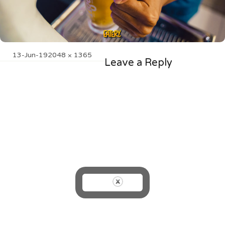
Posted
Full
13-Jun-19
2048 × 1365
Leave a Reply
on
size