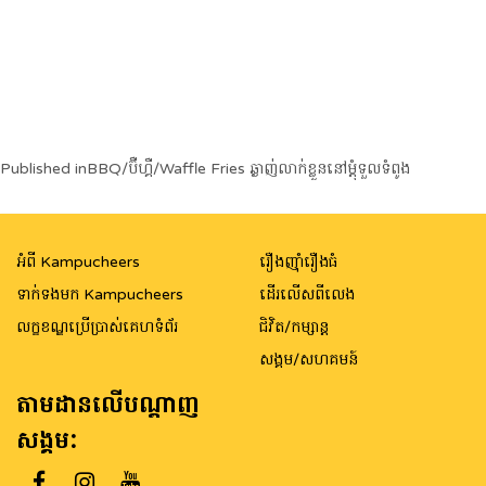
Post
Published in
BBQ/ប៊ឺហ្គឺ/Waffle Fries ឆ្ងាញ់លាក់ខ្លួននៅម្តុំទួលទំពូង
navigation
អំពី Kampucheers
រឿងញ៉ាំរឿងធំ
ទាក់ទងមក Kampucheers
ដើរលើសពីលេង
លក្ខខណ្ឌប្រើប្រាស់គេហទំព័រ
ជិវិត/កម្សាន្ត
សង្គម/សហគមន៍
តាមដានលើបណ្តាញ
សង្គម: