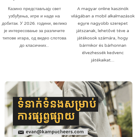
Казино представљају свет
A magyar online kaszinók
узбуђења, игре и наде на
világában a mobil alkalmazások
добитак. У 2026. години, велико
egyre nagyobb szerepet
је интересовање за различите
játszanak, lehetővé téve a
типове игара, од видео слотова
játékosok számára, hogy
до класичних...
bármikor és bárhonnan
élvezhessék kedvenc
játékaikat....