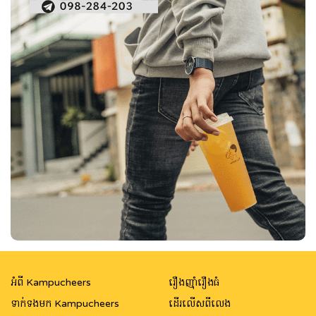
អំពី Kampucheers
រឿងញ៉ាំរឿងធំ
ទាក់ទងមក Kampucheers
ដើរលើសពីលេង