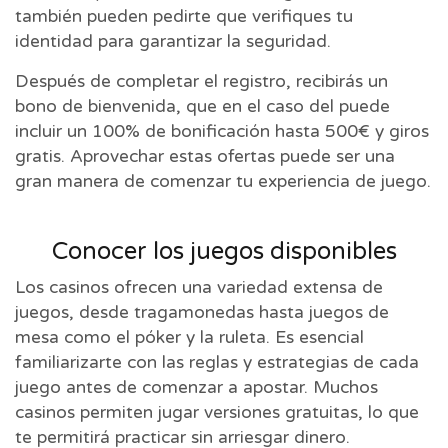
también pueden pedirte que verifiques tu
identidad para garantizar la seguridad.
Después de completar el registro, recibirás un
bono de bienvenida, que en el caso del puede
incluir un 100% de bonificación hasta 500€ y giros
gratis. Aprovechar estas ofertas puede ser una
gran manera de comenzar tu experiencia de juego.
Conocer los juegos disponibles
Los casinos ofrecen una variedad extensa de
juegos, desde tragamonedas hasta juegos de
mesa como el póker y la ruleta. Es esencial
familiarizarte con las reglas y estrategias de cada
juego antes de comenzar a apostar. Muchos
casinos permiten jugar versiones gratuitas, lo que
te permitirá practicar sin arriesgar dinero.