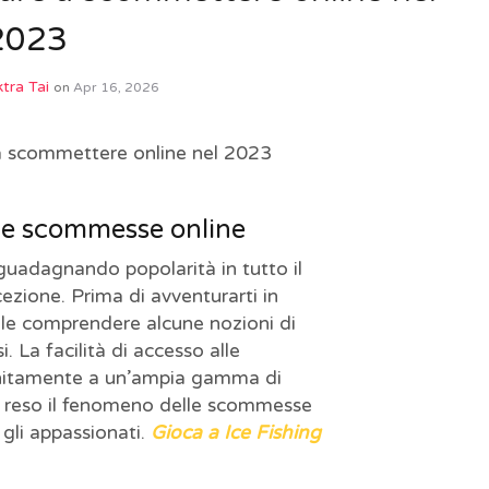
2023
tra Tai
on
Apr 16, 2026
 a scommettere online nel 2023
lle scommesse online
uadagnando popolarità in tutto il
zione. Prima di avventurarti in
e comprendere alcune nozioni di
i. La facilità di accesso alle
nitamente a un’ampia gamma di
ha reso il fenomeno delle scommesse
gli appassionati.
Gioca a Ice Fishing