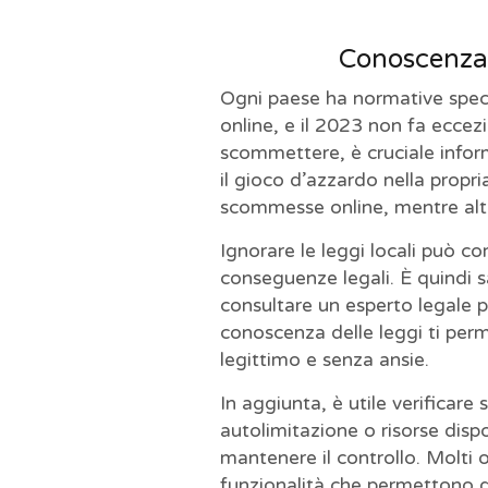
Conoscenza d
Ogni paese ha normative spec
online, e il 2023 non fa eccezi
scommettere, è cruciale inform
il gioco d’azzardo nella propr
scommesse online, mentre altr
Ignorare le leggi locali può c
conseguenze legali. È quindi s
consultare un esperto legale p
conoscenza delle leggi ti pe
legittimo e senza ansie.
In aggiunta, è utile verificare
autolimitazione o risorse dispon
mantenere il controllo. Molti
funzionalità che permettono di