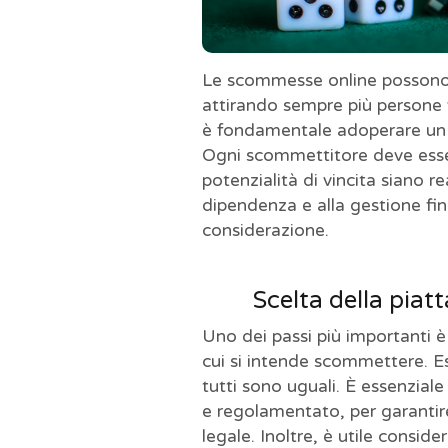
Le scommesse online possono 
attirando sempre più persone v
è fondamentale adoperare un 
Ogni scommettitore deve esse
potenzialità di vincita siano rea
dipendenza e alla gestione fin
considerazione.
Scelta della pia
Uno dei passi più importanti è
cui si intende scommettere. Es
tutti sono uguali. È essenziale 
e regolamentato, per garantir
legale. Inoltre, è utile conside