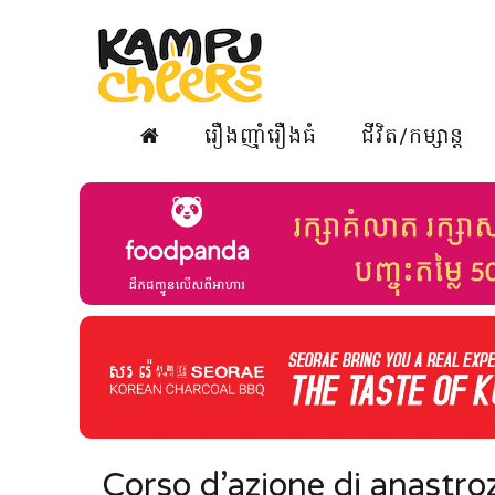
រឿងញ៉ាំរឿងធំ
ជីវិត/កម្សាន្ត
Corso d’azione di anastroz