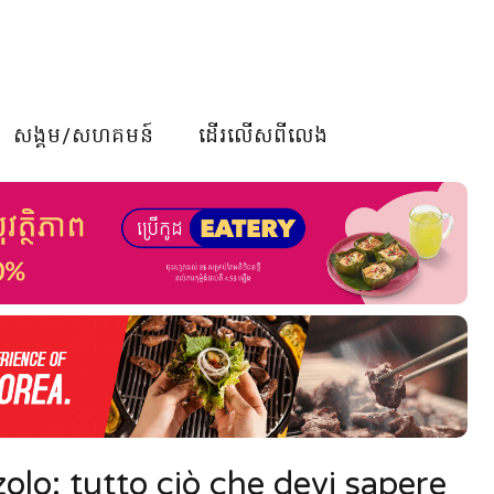
សង្គម/សហគមន៍
ដើរលើសពីលេង
olo: tutto ciò che devi sapere