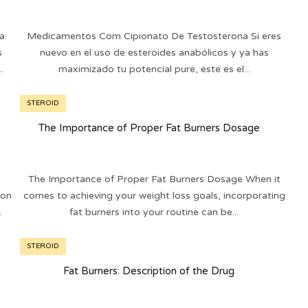
a
Medicamentos Com Cipionato De Testosterona Si eres
s
nuevo en el uso de esteroides anabólicos y ya has
.
maximizado tu potencial pure, este es el...
STEROID
The Importance of Proper Fat Burners Dosage
The Importance of Proper Fat Burners Dosage When it
ion
comes to achieving your weight loss goals, incorporating
.
fat burners into your routine can be...
STEROID
Fat Burners: Description of the Drug