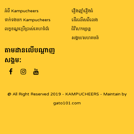
អំពី Kampucheers
រឿងញ៉ាំរឿងធំ
ទាក់ទងមក Kampucheers
ដើរលើសពីលេង
លក្ខខណ្ឌប្រើប្រាស់គេហទំព័រ
ជិវិត/កម្សាន្ត
សង្គម/សហគមន៍
តាមដានលើបណ្តាញ
សង្គម:
@ All Right Reserved 2019 - KAMPUCHEERS - Maintain by
gato101.com