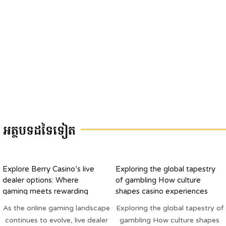
អត្ថបទដទៃទៀត
Explore Berry Casino’s live
Exploring the global tapestry
dealer options: Where
of gambling How culture
gaming meets rewarding
shapes casino experiences
experiences
As the online gaming landscape
Exploring the global tapestry of
continues to evolve, live dealer
gambling How culture shapes