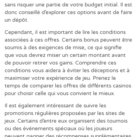
sans risquer une partie de votre budget initial. Il est
donc conseillé d’explorer ces options avant de faire
un dépôt.
Cependant, il est important de lire les conditions
associées à ces offres. Certains bonus peuvent être
soumis à des exigences de mise, ce qui signifie
que vous devrez miser un certain montant avant
de pouvoir retirer vos gains. Comprendre ces
conditions vous aidera à éviter les déceptions et à
maximiser votre expérience de jeu. Prenez le
temps de comparer les offres de différents casinos
pour choisir celle qui vous convient le mieux.
Il est également intéressant de suivre les
promotions régulières proposées par les sites de
jeux. Certains d’entre eux organisent des tournois
ou des événements spéciaux où les joueurs
peuvent gagner des récompenses supplémentaires.