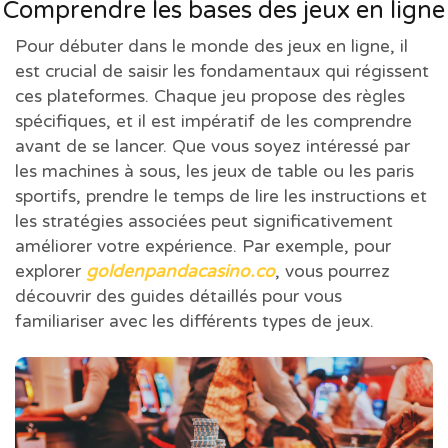
Comprendre les bases des jeux en ligne
Pour débuter dans le monde des jeux en ligne, il
est crucial de saisir les fondamentaux qui régissent
ces plateformes. Chaque jeu propose des règles
spécifiques, et il est impératif de les comprendre
avant de se lancer. Que vous soyez intéressé par
les machines à sous, les jeux de table ou les paris
sportifs, prendre le temps de lire les instructions et
les stratégies associées peut significativement
améliorer votre expérience. Par exemple, pour
explorer
goldenpandacasino.co
, vous pourrez
découvrir des guides détaillés pour vous
familiariser avec les différents types de jeux.