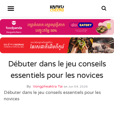
Débuter dans le jeu conseils
essentiels pour les novices
By
Vongpheaktra Tai
on
Jun 04, 2026
Débuter dans le jeu conseils essentiels pour les
novices