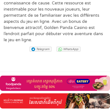
connaissance de cause. Cette ressource est
inestimable pour les nouveaux joueurs, leur
permettant de se familiariser avec les différents
aspects du jeu en ligne. Avec un bonus de
bienvenue attractif, Golden Panda Casino est
l’endroit parfait pour débuter votre aventure dans
le jeu en ligne.
Telegram
WhatsApp