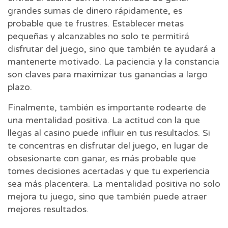
grandes sumas de dinero rápidamente, es
probable que te frustres. Establecer metas
pequeñas y alcanzables no solo te permitirá
disfrutar del juego, sino que también te ayudará a
mantenerte motivado. La paciencia y la constancia
son claves para maximizar tus ganancias a largo
plazo.
Finalmente, también es importante rodearte de
una mentalidad positiva. La actitud con la que
llegas al casino puede influir en tus resultados. Si
te concentras en disfrutar del juego, en lugar de
obsesionarte con ganar, es más probable que
tomes decisiones acertadas y que tu experiencia
sea más placentera. La mentalidad positiva no solo
mejora tu juego, sino que también puede atraer
mejores resultados.