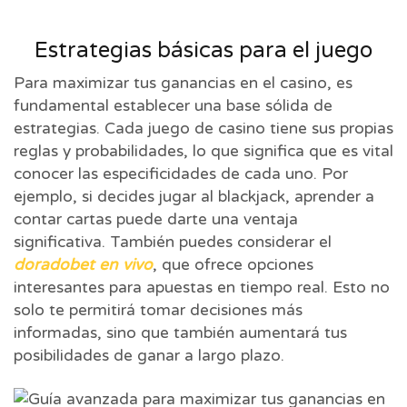
Estrategias básicas para el juego
Para maximizar tus ganancias en el casino, es
fundamental establecer una base sólida de
estrategias. Cada juego de casino tiene sus propias
reglas y probabilidades, lo que significa que es vital
conocer las especificidades de cada uno. Por
ejemplo, si decides jugar al blackjack, aprender a
contar cartas puede darte una ventaja
significativa. También puedes considerar el
doradobet en vivo
, que ofrece opciones
interesantes para apuestas en tiempo real. Esto no
solo te permitirá tomar decisiones más
informadas, sino que también aumentará tus
posibilidades de ganar a largo plazo.