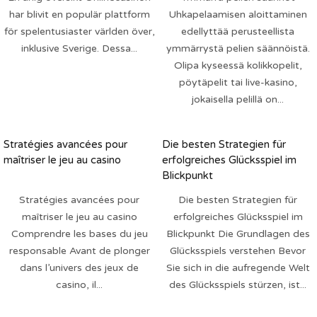
har blivit en populär plattform
Uhkapelaamisen aloittaminen
för spelentusiaster världen över,
edellyttää perusteellista
inklusive Sverige. Dessa...
ymmärrystä pelien säännöistä.
Olipa kyseessä kolikkopelit,
pöytäpelit tai live-kasino,
jokaisella pelillä on...
Stratégies avancées pour
Die besten Strategien für
maîtriser le jeu au casino
erfolgreiches Glücksspiel im
Blickpunkt
Stratégies avancées pour
Die besten Strategien für
maîtriser le jeu au casino
erfolgreiches Glücksspiel im
Comprendre les bases du jeu
Blickpunkt Die Grundlagen des
responsable Avant de plonger
Glücksspiels verstehen Bevor
dans l’univers des jeux de
Sie sich in die aufregende Welt
casino, il...
des Glücksspiels stürzen, ist...