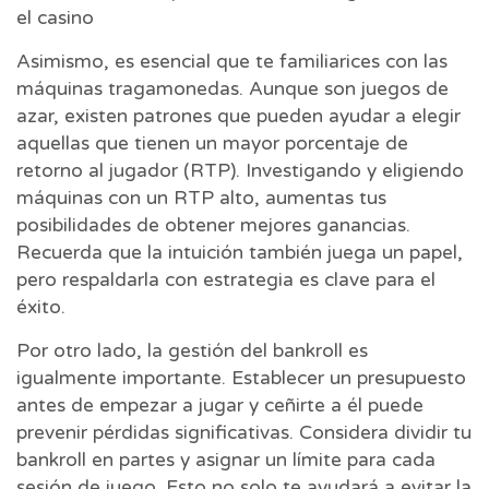
Asimismo, es esencial que te familiarices con las
máquinas tragamonedas. Aunque son juegos de
azar, existen patrones que pueden ayudar a elegir
aquellas que tienen un mayor porcentaje de
retorno al jugador (RTP). Investigando y eligiendo
máquinas con un RTP alto, aumentas tus
posibilidades de obtener mejores ganancias.
Recuerda que la intuición también juega un papel,
pero respaldarla con estrategia es clave para el
éxito.
Por otro lado, la gestión del bankroll es
igualmente importante. Establecer un presupuesto
antes de empezar a jugar y ceñirte a él puede
prevenir pérdidas significativas. Considera dividir tu
bankroll en partes y asignar un límite para cada
sesión de juego. Esto no solo te ayudará a evitar la