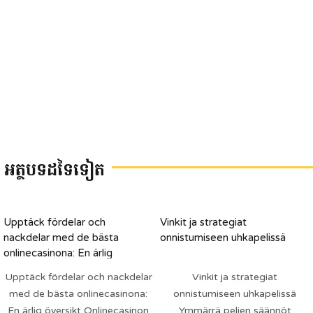
អត្ថបទដទៃទៀត
Upptäck fördelar och
Vinkit ja strategiat
nackdelar med de bästa
onnistumiseen uhkapelissä
onlinecasinona: En ärlig
översikt
Upptäck fördelar och nackdelar
Vinkit ja strategiat
med de bästa onlinecasinona:
onnistumiseen uhkapelissä
En ärlig översikt Onlinecasinon
Ymmärrä pelien säännöt