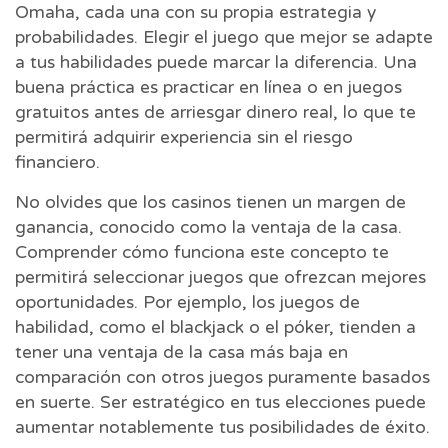
Omaha, cada una con su propia estrategia y
probabilidades. Elegir el juego que mejor se adapte
a tus habilidades puede marcar la diferencia. Una
buena práctica es practicar en línea o en juegos
gratuitos antes de arriesgar dinero real, lo que te
permitirá adquirir experiencia sin el riesgo
financiero.
No olvides que los casinos tienen un margen de
ganancia, conocido como la ventaja de la casa.
Comprender cómo funciona este concepto te
permitirá seleccionar juegos que ofrezcan mejores
oportunidades. Por ejemplo, los juegos de
habilidad, como el blackjack o el póker, tienden a
tener una ventaja de la casa más baja en
comparación con otros juegos puramente basados
en suerte. Ser estratégico en tus elecciones puede
aumentar notablemente tus posibilidades de éxito.