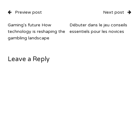
Preview post
Next post
Gaming's future How
Débuter dans le jeu conseils
technology is reshaping the
essentiels pour les novices
gambling landscape
Leave a Reply