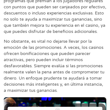
programas que premian a los jugadores regulares
con puntos que pueden ser canjeados por efectivo,
descuentos o incluso experiencias exclusivas. Esto
no solo te ayuda a maximizar tus ganancias, sino
que también mejora tu experiencia en el casino, ya
que puedes disfrutar de beneficios adicionales.
No obstante, es vital no dejarse llevar por la
emoción de las promociones. A veces, los casinos
ofrecen bonificaciones que pueden parecer
atractivas, pero pueden incluir términos
desfavorables. Siempre evalúa si las promociones
realmente valen la pena antes de comprometer tu
dinero. Un enfoque prudente te ayudará a tomar
decisiones más inteligentes y, en última instancia,
a maximizar tus ganancias.