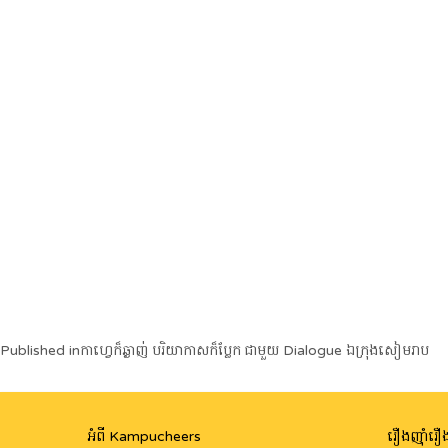
Post
Published in
កាហ្វេក៏ឆ្ងាញ់ បរិយាកាសក៏ប្លែក ជាមួយ Dialogue ឯក្រុងសៀមរាប
navigation
អំពី Kampucheers
រឿងញ៉ាំរឿង