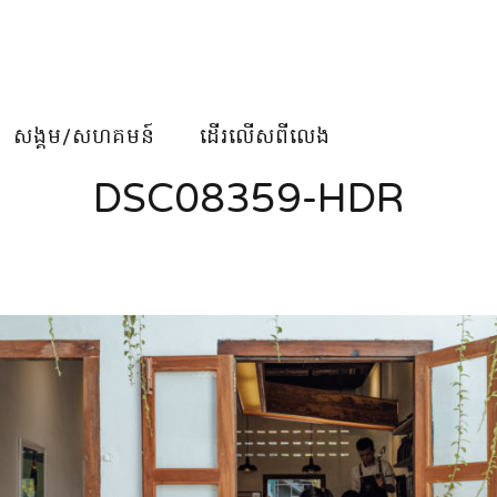
សង្គម/សហគមន៍
ដើរលើសពីលេង
DSC08359-HDR