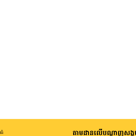
តាមដានលើបណ្តាញសង្គ
ធំ