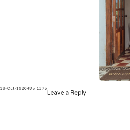
Posted
Full
18-Oct-19
2048 × 1375
Leave a Reply
on
size