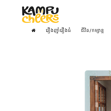
រឿងញ៉ាំរឿងធំ
ជីវិត/កម្សាន្ត