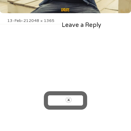
Posted
Full
13-Feb-21
2048 × 1365
Leave a Reply
on
size