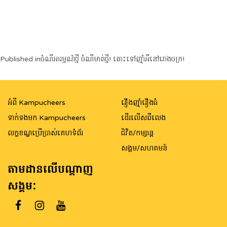
Post
Published in
ចំណីអារម្មណ៍ថ្មី ចំណីមាត់ថ្មី! តោះទៅញ៉ាំអីនៅរោងចក្រ!
navigation
អំពី Kampucheers
រឿងញ៉ាំរឿងធំ
ទាក់ទងមក Kampucheers
ដើរលើសពីលេង
លក្ខខណ្ឌប្រើប្រាស់គេហទំព័រ
ជិវិត/កម្សាន្ត
សង្គម/សហគមន៍
តាមដានលើបណ្តាញ
សង្គម: