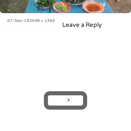
Posted
Full
07-Nov-19
2048 × 1365
Leave a Reply
on
size