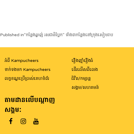
Post
Published in
“កន្លែងឆ្ងាញ់ រសជាតិប្លែក” ទាំង៣កន្លែងនៅក្រុងសៀមរាប
navigation
អំពី Kampucheers
រឿងញ៉ាំរឿងធំ
ទាក់ទងមក Kampucheers
ដើរលើសពីលេង
លក្ខខណ្ឌប្រើប្រាស់គេហទំព័រ
ជិវិត/កម្សាន្ត
សង្គម/សហគមន៍
តាមដានលើបណ្តាញ
សង្គម: