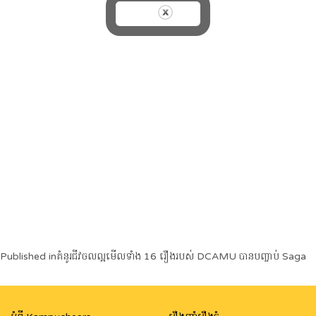
Post
Published in
គំនូរជីវចលល្អមើលទាំង 16 រឿងរបស់ DCAMU បានបញ្ចាប់ Saga
navigation