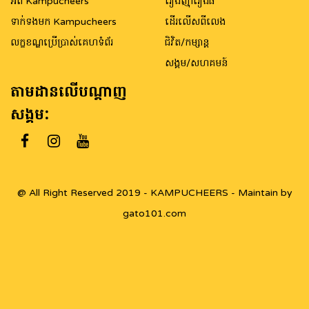
អំពី Kampucheers
រឿងញ៉ាំរឿងធំ
ទាក់ទងមក Kampucheers
ដើរលើសពីលេង
លក្ខខណ្ឌប្រើប្រាស់គេហទំព័រ
ជិវិត/កម្សាន្ត
សង្គម/សហគមន៍
តាមដានលើបណ្តាញ
សង្គម:
@ All Right Reserved 2019 - KAMPUCHEERS - Maintain by
gato101.com