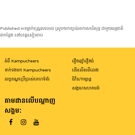
Post
Published in
ទម្លាក់ស្រ្តេសចោល ស្រូបយកខ្យល់អាកាសបរិសុទ្ធ ជាមួយធម្មជាតិ
៣កន្លែង នៅខេត្តសៀមរាប
navigation
អំពី Kampucheers
រឿងញ៉ាំរឿងធំ
ទាក់ទងមក Kampucheers
ដើរលើសពីលេង
លក្ខខណ្ឌប្រើប្រាស់គេហទំព័រ
ជិវិត/កម្សាន្ត
សង្គម/សហគមន៍
តាមដានលើបណ្តាញ
សង្គម: