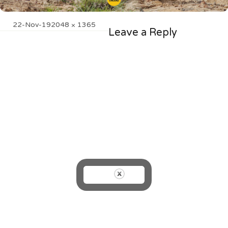
Posted
Full
22-Nov-19
2048 × 1365
Leave a Reply
on
size