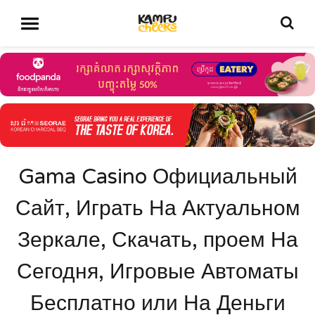
Gama Casino Официальный
Сайт, Играть На Актуальном
Зеркале, Скачать, проем На
Сегодня, Игровые Автоматы
Бесплатно или На Деньги