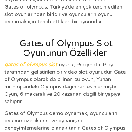
Gates of olympus, Türkiye’de en çok tercih edilen
slot oyunlarından biridir ve oyuncuların oyunu
oynamak için tercih ettikleri bir oyunudur.
Gates of Olympus Slot
Oyununun Özellikleri
gates of olympus slot
oyunu, Pragmatic Play
tarafından geliştirilen bir video slot oyunudur. Gate
of Olympus olarak da bilinen bu oyun, Yunan
mitolojisindeki Olympus dağından esinlenmiştir.
Oyun, 6 makaralı ve 20 kazanan çizgili bir yapıya
sahiptir.
Gates of Olympus demo oynamak, oyuncuların
oyunun özelliklerini ve oynanışını
deneyimlemelerine olanak tanır. Gates of Olympus