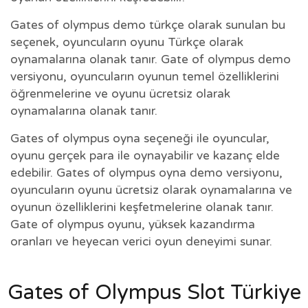
Gates of olympus demo türkçe olarak sunulan bu
seçenek, oyuncuların oyunu Türkçe olarak
oynamalarına olanak tanır. Gate of olympus demo
versiyonu, oyuncuların oyunun temel özelliklerini
öğrenmelerine ve oyunu ücretsiz olarak
oynamalarına olanak tanır.
Gates of olympus oyna seçeneği ile oyuncular,
oyunu gerçek para ile oynayabilir ve kazanç elde
edebilir. Gates of olympus oyna demo versiyonu,
oyuncuların oyunu ücretsiz olarak oynamalarına ve
oyunun özelliklerini keşfetmelerine olanak tanır.
Gate of olympus oyunu, yüksek kazandırma
oranları ve heyecan verici oyun deneyimi sunar.
Gates of Olympus Slot Türkiye