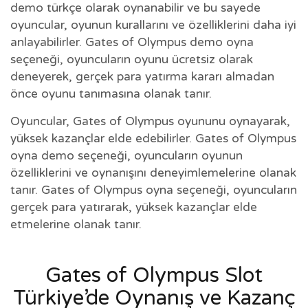
demo türkçe olarak oynanabilir ve bu sayede
oyuncular, oyunun kurallarını ve özelliklerini daha iyi
anlayabilirler. Gates of Olympus demo oyna
seçeneği, oyuncuların oyunu ücretsiz olarak
deneyerek, gerçek para yatırma kararı almadan
önce oyunu tanımasına olanak tanır.
Oyuncular, Gates of Olympus oyununu oynayarak,
yüksek kazançlar elde edebilirler. Gates of Olympus
oyna demo seçeneği, oyuncuların oyunun
özelliklerini ve oynanışını deneyimlemelerine olanak
tanır. Gates of Olympus oyna seçeneği, oyuncuların
gerçek para yatırarak, yüksek kazançlar elde
etmelerine olanak tanır.
Gates of Olympus Slot
Türkiye’de Oynanış ve Kazanç