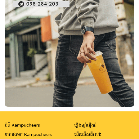
អំពី Kampucheers
រឿងញ៉ាំរឿងធំ
ទាក់ទងមក Kampucheers
ដើរលើសពីលេង