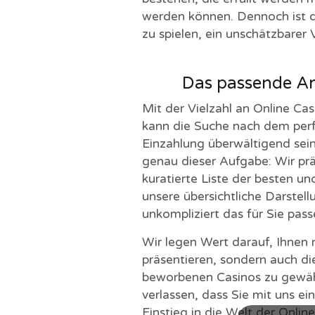
werden können. Dennoch ist d
zu spielen, ein unschätzbarer V
Das passende An
Mit der Vielzahl an Online Cas
kann die Suche nach dem per
Einzahlung überwältigend sei
genau dieser Aufgabe: Wir prä
kuratierte Liste der besten u
unsere übersichtliche Darstel
unkompliziert das für Sie pas
Wir legen Wert darauf, Ihnen n
präsentieren, sondern auch die
beworbenen Casinos zu gewähr
verlassen, dass Sie mit uns e
Einstieg in die Welt der Onli