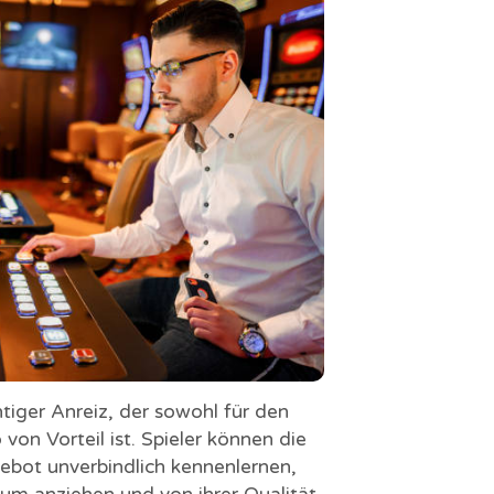
htiger Anreiz, der sowohl für den
 von Vorteil ist. Spieler können die
bot unverbindlich kennenlernen,