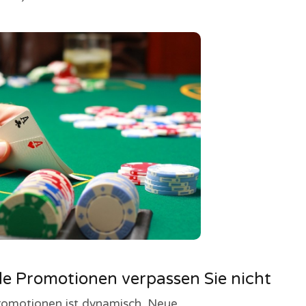
e Promotionen verpassen Sie nicht
romotionen ist dynamisch. Neue