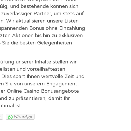
ßig, und bestehende können sich
 zuverlässiger Partner, um stets auf
. Wir aktualisieren unsere Listen
n spannenden Bonus ohne Einzahlung
zten Aktionen bis hin zu exklusiven
s Sie die besten Gelegenheiten
fung unserer Inhalte stellen wir
uellsten und vorteilhaftesten
Dies spart Ihnen wertvolle Zeit und
ren Sie von unserem Engagement,
der Online Casino Bonusangebote
nd zu präsentieren, damit Ihr
timal ist.
m
WhatsApp