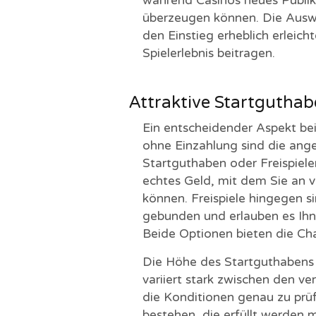
während Casinos neues Publik
überzeugen können. Die Ausw
den Einstieg erheblich erlei
Spielerlebnis beitragen.
Attraktive Startguthab
Ein entscheidender Aspekt bei
ohne Einzahlung sind die ang
Startguthaben oder Freispiele
echtes Geld, mit dem Sie an 
können. Freispiele hingegen 
gebunden und erlauben es Ihne
Beide Optionen bieten die Cha
Die Höhe des Startguthabens o
variiert stark zwischen den ve
die Konditionen genau zu prü
bestehen, die erfüllt werden