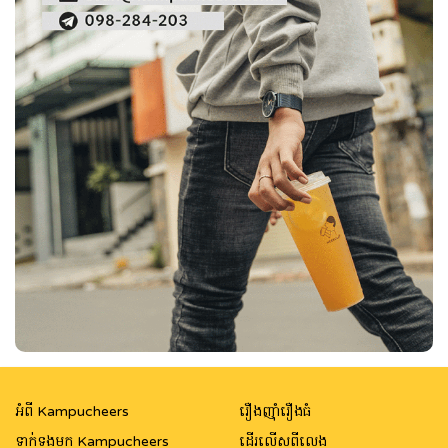
អំពី Kampucheers
រឿងញ៉ាំរឿងធំ
ទាក់ទងមក Kampucheers
ដើរលើសពីលេង