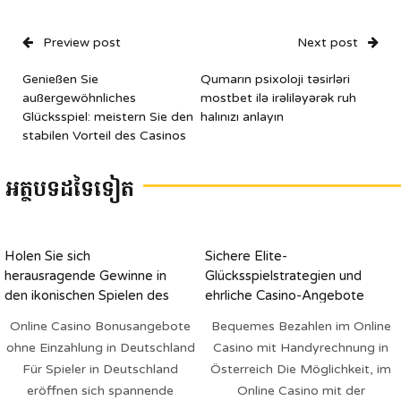
Preview post
Next post
Genießen Sie
Qumarın psixoloji təsirləri
außergewöhnliches
mostbet ilə irəliləyərək ruh
Glücksspiel: meistern Sie den
halınızı anlayın
stabilen Vorteil des Casinos
អត្ថបទដទៃទៀត
Holen Sie sich
Sichere Elite-
herausragende Gewinne in
Glücksspielstrategien und
den ikonischen Spielen des
ehrliche Casino-Angebote
Casinos
erleben
Online Casino Bonusangebote
Bequemes Bezahlen im Online
ohne Einzahlung in Deutschland
Casino mit Handyrechnung in
Für Spieler in Deutschland
Österreich Die Möglichkeit, im
eröffnen sich spannende
Online Casino mit der