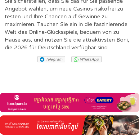
Sie sicherstellen, dass Sie das für Sie passende
Angebot wählen, um neue Casinos risikofrei zu
testen und Ihre Chancen auf Gewinne zu
maximieren. Tauchen Sie ein in die faszinierende
Welt des Online-Glücksspiels, bequem von zu
Hause aus, und nutzen Sie die attraktivsten Boni,
die 2026 für Deutschland verfügbar sind.
Telegram
WhatsApp