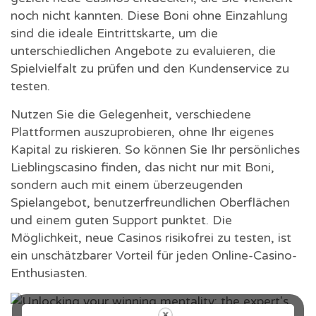
noch nicht kannten. Diese Boni ohne Einzahlung
sind die ideale Eintrittskarte, um die
unterschiedlichen Angebote zu evaluieren, die
Spielvielfalt zu prüfen und den Kundenservice zu
testen.
Nutzen Sie die Gelegenheit, verschiedene
Plattformen auszuprobieren, ohne Ihr eigenes
Kapital zu riskieren. So können Sie Ihr persönliches
Lieblingscasino finden, das nicht nur mit Boni,
sondern auch mit einem überzeugenden
Spielangebot, benutzerfreundlichen Oberflächen
und einem guten Support punktet. Die
Möglichkeit, neue Casinos risikofrei zu testen, ist
ein unschätzbarer Vorteil für jeden Online-Casino-
Enthusiasten.