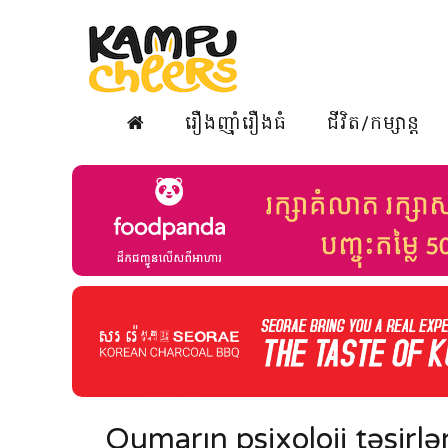
រឿងញ៉ាំរឿងធំ
ជីវិត/កម្សាន្ត
Qumarın psixoloji təsirlər