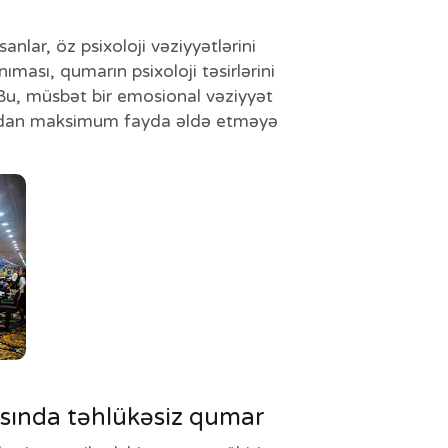
nlar, öz psixoloji vəziyyətlərini
nıması, qumarın psixoloji təsirlərini
u, müsbət bir emosional vəziyyət
ndan maksimum fayda əldə etməyə
sında təhlükəsiz qumar