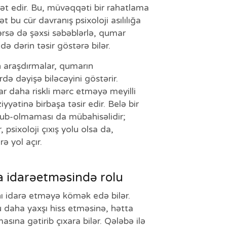
 edir. Bu, müvəqqəti bir rahatlama
 bu cür davranış psixoloji asılılığa
stərsə də şəxsi səbəblərlə, qumar
ə dərin təsir göstərə bilər.
n araşdırmalar, qumarın
də dəyişə biləcəyini göstərir.
ar daha riskli mərc etməyə meyilli
ziyyətinə birbaşa təsir edir. Belə bir
lub-olmaması da mübahisəlidir;
 psixoloji çıxış yolu olsa da,
ə yol açır.
 idarəetməsində rolu
nı idarə etməyə kömək edə bilər.
ü daha yaxşı hiss etməsinə, hətta
sına gətirib çıxara bilər. Qələbə ilə