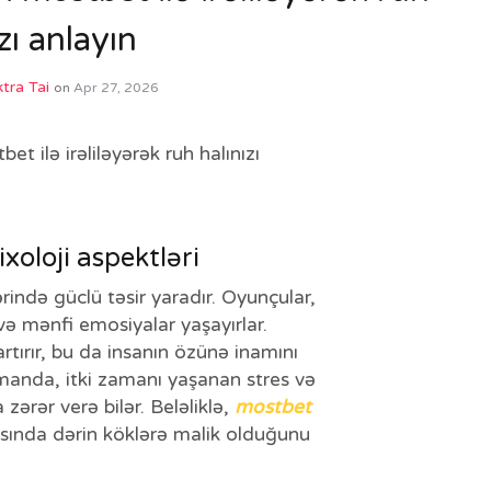
zı anlayın
tra Tai
on
Apr 27, 2026
et ilə irəliləyərək ruh halınızı
xoloji aspektləri
rində güclü təsir yaradır. Oyunçular,
ə mənfi emosiyalar yaşayırlar.
artırır, bu da insanın özünə inamını
zamanda, itki zamanı yaşanan stres və
 zərər verə bilər. Beləliklə,
mostbet
sında dərin köklərə malik olduğunu