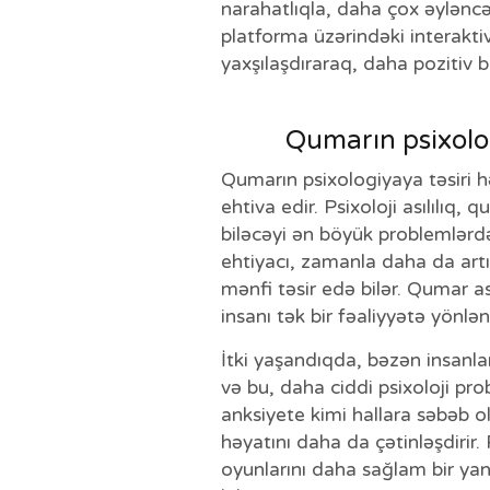
narahatlıqla, daha çox əyləncə
platforma üzərindəki interaktiv
yaxşılaşdıraraq, daha pozitiv bi
Qumarın psixologi
Qumarın psixologiyaya təsiri
ehtiva edir. Psixoloji asılılıq,
biləcəyi ən böyük problemlərdə
ehtiyacı, zamanla daha da art
mənfi təsir edə bilər. Qumar asıl
insanı tək bir fəaliyyətə yönlənd
İtki yaşandıqda, bəzən insanla
və bu, daha ciddi psixoloji pro
anksiyete kimi hallara səbəb ol
həyatını daha da çətinləşdirir
oyunlarını daha sağlam bir 