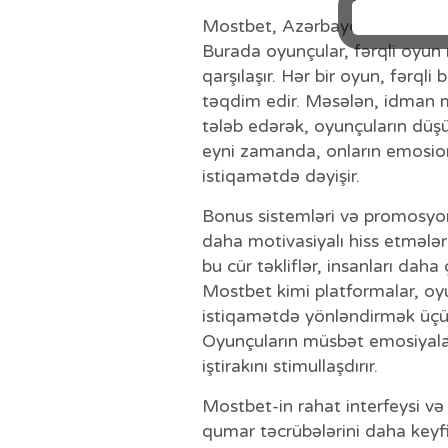
Mostbet, Azərbaycanın ən etiba
Burada oyunçular, fərqli oyun 
qarşılaşır. Hər bir oyun, fərql
təqdim edir. Məsələn, idman mə
tələb edərək, oyunçuların düşün
eyni zamanda, onların emosio
istiqamətdə dəyişir.
Bonus sistemləri və promosyonl
daha motivasiyalı hiss etmələ
bu cür təkliflər, insanları dah
Mostbet kimi platformalar, oyu
istiqamətdə yönləndirmək üçü
Oyunçuların müsbət emosiyala
iştirakını stimullaşdırır.
Mostbet-in rahat interfeysi və 
qumar təcrübələrini daha keyfi