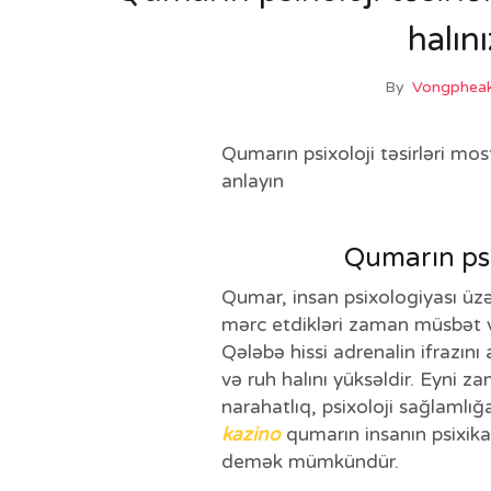
halını
By
Vongpheak
Qumarın psixoloji təsirləri mostb
anlayın
Qumarın psi
Qumar, insan psixologiyası üzə
mərc etdikləri zaman müsbət v
Qələbə hissi adrenalin ifrazını 
və ruh halını yüksəldir. Eyni 
narahatlıq, psixoloji sağlamlığa
kazino
qumarın insanın psixika
demək mümkündür.