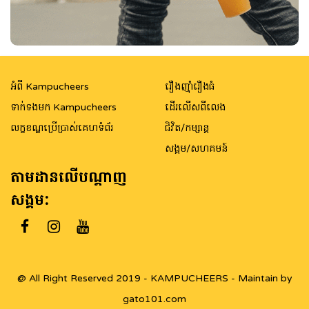
អំពី Kampucheers
រឿងញ៉ាំរឿងធំ
ទាក់ទងមក Kampucheers
ដើរលើសពីលេង
លក្ខខណ្ឌប្រើប្រាស់គេហទំព័រ
ជិវិត/កម្សាន្ត
សង្គម/សហគមន៍
តាមដានលើបណ្តាញ
សង្គម:
@ All Right Reserved 2019 - KAMPUCHEERS - Maintain by
gato101.com