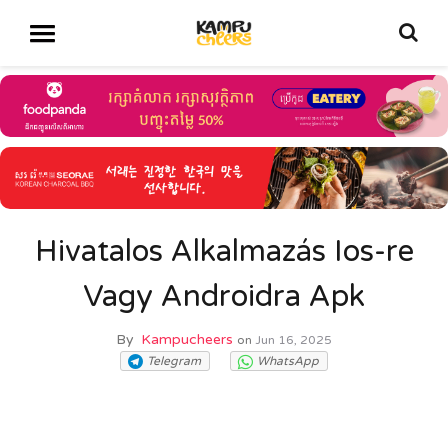
Hivatalos Alkalmazás Ios-re
Vagy Androidra Apk
By
Kampucheers
on
Jun 16, 2025
Telegram
WhatsApp