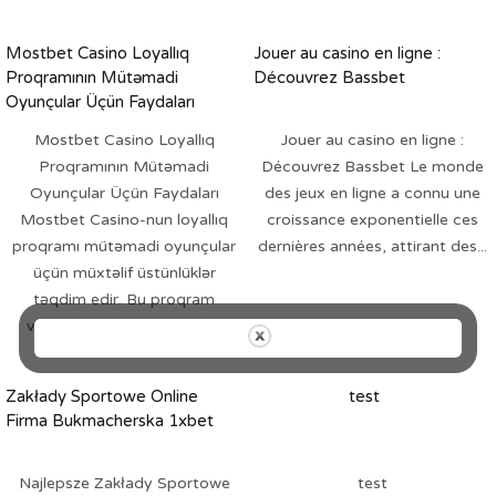
Mostbet Casino Loyallıq
Jouer au casino en ligne :
Proqramının Mütəmadi
Découvrez Bassbet
Oyunçular Üçün Faydaları
Mostbet Casino Loyallıq
Jouer au casino en ligne :
Proqramının Mütəmadi
Découvrez Bassbet Le monde
Oyunçular Üçün Faydaları
des jeux en ligne a connu une
Mostbet Casino-nun loyallıq
croissance exponentielle ces
proqramı mütəmadi oyunçular
dernières années, attirant des...
üçün müxtəlif üstünlüklər
təqdim edir. Bu proqram
vasitəsilə oyunçular əlavə...
Zakłady Sportowe Online
test
Firma Bukmacherska 1xbet
Najlepsze Zakłady Sportowe
test