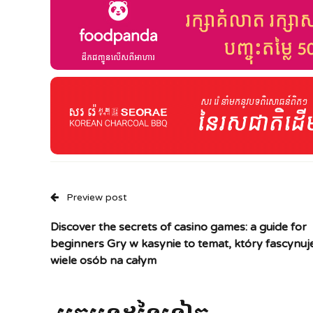
Preview post
Discover the secrets of casino games: a guide for
beginners Gry w kasynie to temat, który fascynuj
wiele osób na całym