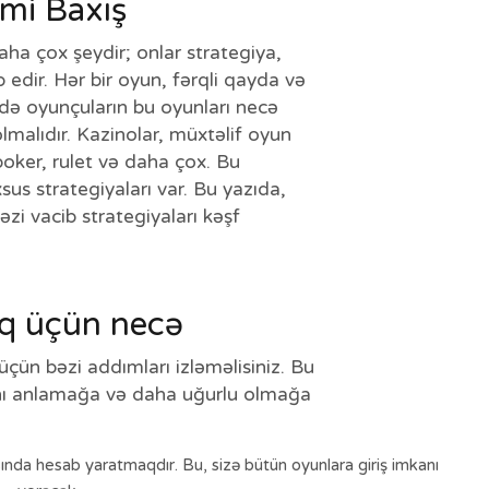
i Baxış
ha çox şeydir; onlar strategiya,
 edir. Hər bir oyun, fərqli qayda və
 də oyunçuların bu oyunları necə
lmalıdır. Kazinolar, müxtəlif oyun
, poker, rulet və daha çox. Bu
sus strategiyaları var. Bu yazıda,
i vacib strategiyaları kəşf
q üçün necə
çün bəzi addımları izləməlisiniz. Bu
ını anlamağa və daha uğurlu olmağa
ında hesab yaratmaqdır. Bu, sizə bütün oyunlara giriş imkanı