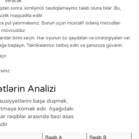
verəcək.
dan sonra, kimliyinizi təsdiqləməyiniz tələb oluna bilər. Bu,
izlik məqsədilə edilir.
pul yatırmalısınız. Bunun üçün müxtəlif ödəniş metodları
mövcuddur.
rdan birini seçin. Hər oyunun öz qaydaları və strategiyaları var.
 başlayın. Taktikalarınızı tətbiq edin və şansınıza güvənin.
çır.
iniz.
tlərin Analizi
susiyyətlərini başa düşmək,
etməyə kömək edir. Aşağıdakı
r rəqiblər arasında bəzi əsas
dir.
Rəqib A
Rəqib B