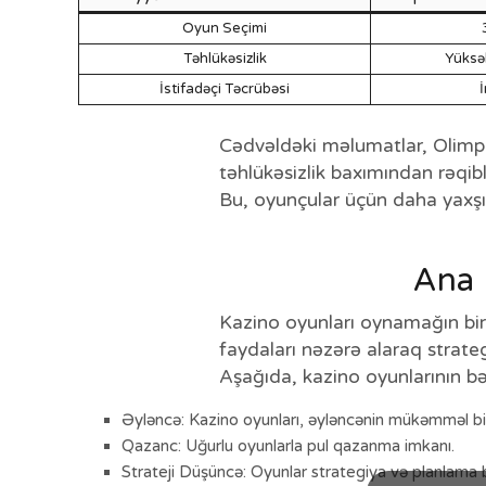
Oyun Seçimi
Təhlükəsizlik
Yüksə
İstifadəçi Təcrübəsi
İ
Cədvəldəki məlumatlar, Olimp
təhlükəsizlik baxımından rəqib
Bu, oyunçular üçün daha yaxşı 
Ana 
Kazino oyunları oynamağın bir 
faydaları nəzərə alaraq strateg
Aşağıda, kazino oyunlarının bəz
Əyləncə: Kazino oyunları, əyləncənin mükəmməl bir
Qazanc: Uğurlu oyunlarla pul qazanma imkanı.
Strateji Düşüncə: Oyunlar strategiya və planlama bac