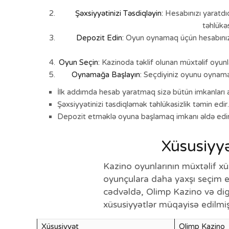
Şəxsiyyətinizi Təsdiqləyin:
Hesabınızı yaratdıq
təhlükəs
Depozit Edin:
Oyun oynamaq üçün hesabınıza 
Oyun Seçin:
Kazinoda təklif olunan müxtəlif oyunla
Oynamağa Başlayın:
Seçdiyiniz oyunu oynamağa
İlk addımda hesab yaratmaq sizə bütün imkanları a
Şəxsiyyətinizi təsdiqləmək təhlükəsizlik təmin edir.
Depozit etməklə oyuna başlamaq imkanı əldə edirs
Xüsusiyyə
Kazino oyunlarının müxtəlif xü
oyunçulara daha yaxşı seçim 
cədvəldə, Olimp Kazino və digə
xüsusiyyətlər müqayisə edilmiş
Xüsusiyyət
Olimp Kazino