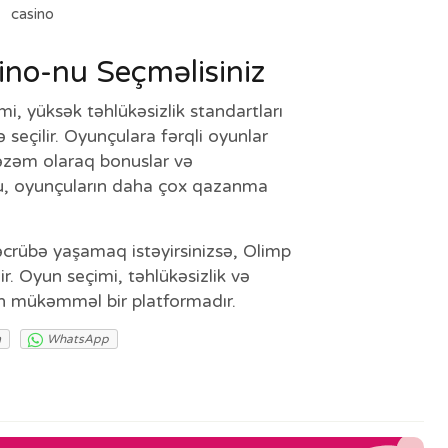
ino-nu Seçməlisiniz
i, yüksək təhlükəsizlik standartları
ə seçilir. Oyunçulara fərqli oyunlar
zəm olaraq bonuslar və
Bu, oyunçuların daha çox qazanma
əcrübə yaşamaq istəyirsinizsə, Olimp
r. Oyun seçimi, təhlükəsizlik və
an mükəmməl bir platformadır.
m
WhatsApp