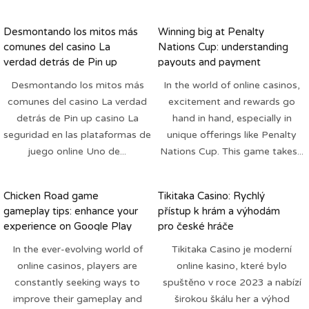
Desmontando los mitos más
Winning big at Penalty
comunes del casino La
Nations Cup: understanding
verdad detrás de Pin up
payouts and payment
casino
methods
Desmontando los mitos más
In the world of online casinos,
comunes del casino La verdad
excitement and rewards go
detrás de Pin up casino La
hand in hand, especially in
seguridad en las plataformas de
unique offerings like Penalty
juego online Uno de...
Nations Cup. This game takes...
Chicken Road game
Tikitaka Casino: Rychlý
gameplay tips: enhance your
přístup k hrám a výhodám
experience on Google Play
pro české hráče
In the ever-evolving world of
Tikitaka Casino je moderní
online casinos, players are
online kasino, které bylo
constantly seeking ways to
spuštěno v roce 2023 a nabízí
improve their gameplay and
širokou škálu her a výhod