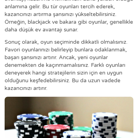
anlamına gelir. Bu tür oyunları tercih ederek,
kazancınızı artırma şansınızı yükseltebilirsiniz.
Örneğin, blackjack ve bakara gibi oyunlar, genellikle
daha düşük ev avantajı sunar.
Sonuç olarak, oyun seçiminde dikkatli olmalısınız.
Favori oyunlarınızı belirleyip bunlara odaklanmak,
başarı şansınızı artırır. Ancak, yeni oyunlar
denemekten de kaçınmamalısınız. Farklı oyunları
deneyerek hangi stratejilerin sizin için en uygun
olduğunu keşfedebilirsiniz. Bu da uzun vadede
kazancınızı artırır.