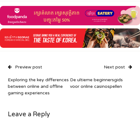
Preview post
Next post
Exploring the key differences
De ultieme beginnersgids
between online and offline
voor online casinospellen
gaming experiences
Leave a Reply