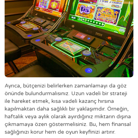
Ayrıca, bütçenizi belirlerken zamanlamayı da göz
önünde bulundurmalısınız. Uzun vadeli bir strateji
ile hareket etmek, kısa vadeli kazanç hırsına
kapılmaktan daha sağlıklı bir yaklaşımdır. Örneğin,
haftalık veya aylık olarak ayırdığınız miktarın dışına
çıkmamaya özen göstermelisiniz. Bu, hem finansal
sağlığınızı korur hem de oyun keyfinizi artırır.