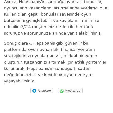
Ayrıca, Hepsibahis’in sunduğu avantajlı bonuslar,
oyuncuların kazançlarını artırmalarına yardımcı olur.
Kullanıcılar, çeşitli bonuslar sayesinde oyun
bütçelerini genişletebilir ve kayıplarını minimize
edebilir. 7/24 müşteri hizmetleri ile her türlü
sorunuz ve sorununuza anında yanıt alabilirsiniz.
Sonuç olarak, Hepsibahis gibi güvenilir bir
platformda oyun oynamak, finansal yönetim
stratejilerinizi uygulamanız için ideal bir zemin
oluşturur. Kazancınızı artırmak için etkili yöntemler
kullanarak, Hepsibahis’in sunduğu fırsatları
değerlendirebilir ve keyifli bir oyun deneyimi
yaşayabilirsiniz.
Telegram
WhatsApp