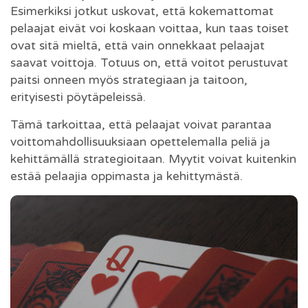
Esimerkiksi jotkut uskovat, että kokemattomat
pelaajat eivät voi koskaan voittaa, kun taas toiset
ovat sitä mieltä, että vain onnekkaat pelaajat
saavat voittoja. Totuus on, että voitot perustuvat
paitsi onneen myös strategiaan ja taitoon,
erityisesti pöytäpeleissä.
Tämä tarkoittaa, että pelaajat voivat parantaa
voittomahdollisuuksiaan opettelemalla peliä ja
kehittämällä strategioitaan. Myytit voivat kuitenkin
estää pelaajia oppimasta ja kehittymästä.