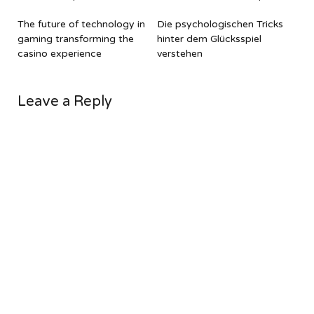
The future of technology in
Die psychologischen Tricks
gaming transforming the
hinter dem Glücksspiel
casino experience
verstehen
Leave a Reply