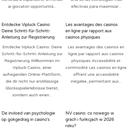
ai giocatori opportunità...
efectivas para maximizar...
Entdecke Vipluck Casino:
Les avantages des casinos
Deine Schritt-für-Schritt-
en ligne par rapport aux
Anleitung zur Registrierung
casinos physiques
Entdecke Vipluck Casino: Deine
Les avantages des casinos en
Schritt-für-Schritt-Anleitung zur
ligne par rapport aux casinos
Registrierung Willkommen im
physiques Accessibilité et
Vipluck Casino, einer
commodité Les casinos en ligne
aufregenden Online-Plattform,
offrent une accessibilité
die dir nicht nur erstklassige
inégalée, permettant aux...
Glücksspielerlebnisse bietet,
sondern auch einen...
De invloed van psychologie
NV casino: co nowego w
op gokgedrag in casino's
grach i funkcjach w 2026
roku?