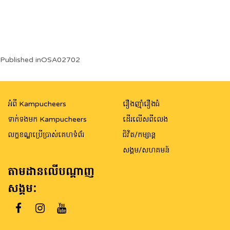
Post
Published in
OSA02702
navigation
អំពី Kampucheers
រឿងញ៉ាំរឿងធំ
ទាក់ទងមក Kampucheers
ដើរលើសពីលេង
លក្ខខណ្ឌប្រើប្រាស់គេហទំព័រ
ជិវិត/កម្សាន្ត
សង្គម/សហគមន៍
តាមដានលើបណ្តាញ
សង្គម: