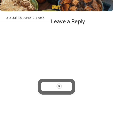
Posted
Full
30-Jul-19
2048 × 1365
Leave a Reply
on
size